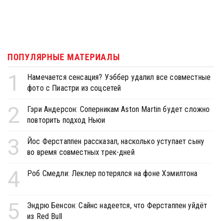
ПОПУЛЯРНЫЕ МАТЕРИАЛЫ
1
Намечается сенсация? Уэббер удалил все совместные
фото с Пиастри из соцсетей
2
Гэри Андерсон: Соперникам Aston Martin будет сложно
повторить подход Ньюи
3
Йос Ферстаппен рассказал, насколько уступает сыну
во время совместных трек-дней
4
Роб Смедли: Леклер потерялся на фоне Хэмилтона
5
Эндрю Бенсон: Сайнс надеется, что Ферстаппен уйдёт
из Red Bull