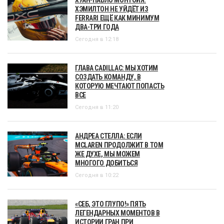
ХУАН-ПАБЛО МОНТОЙЯ:
ХЭМИЛТОН НЕ УЙДЁТ ИЗ
FERRARI ЕЩЁ КАК МИНИМУМ
ДВА-ТРИ ГОДА
Сегодня в 12:18
ГЛАВА CADILLAC: МЫ ХОТИМ
СОЗДАТЬ КОМАНДУ, В
КОТОРУЮ МЕЧТАЮТ ПОПАСТЬ
ВСЕ
Сегодня в 11:20
АНДРЕА СТЕЛЛА: ЕСЛИ
MCLAREN ПРОДОЛЖИТ В ТОМ
ЖЕ ДУХЕ, МЫ МОЖЕМ
МНОГОГО ДОБИТЬСЯ
Сегодня в 10:22
«СЕБ, ЭТО ГЛУПО!» ПЯТЬ
ЛЕГЕНДАРНЫХ МОМЕНТОВ В
ИСТОРИИ ГРАН ПРИ