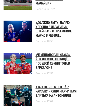
МАЛАЙЗИИ
Сегодня в 9:02
«ДОЛЖНО БЫТЬ, ЛАГРЮ
ХОРОШО ЗАПЛАТИЛИ».
ШТАЙНЕР – О ПРЕЕМНИКЕ
МАРКО В RED BULL
Вчера в 18:55
«ЧЕМПИОНСКИЙ КЛАСС».
ЙОХАНССОН ВОСХИЩЁН
ПОБЕДОЙ ХЭМИЛТОНА В
БАРСЕЛОНЕ
Вчера в 17:58
ХУАН-ПАБЛО МОНТОЙЯ:
РАССЕЛУ НУЖНО НАУЧИТЬСЯ
ЗЛИТЬСЯ НА АНТОНЕЛЛИ
Вчера в 17:01