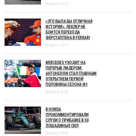
Вчера в 13:15
«ЭТО БЫЛА БЫ ОТЛИЧНАЯ
ИСТОРИЯ». ЛЕКЛЕР НЕ
БОИТСЯ ПЕРЕХОДА
ФЕРСТАППЕНА В FERRARI
Вчера в 12:17
MERCEDES УХОДИТ НА
ПЕРЕРЫВ ЛИДЕРОМ:
АНТОНЕЛЛИ СТАЛ ГЛАВНЫМ
ОТКРЫТИЕМ ПЕРВОЙ
ПОЛОВИНЫ СЕЗОНА Ф1
Вчера в 11:20
В HONDA
ПРОКОММЕНТИРОВАЛИ
СЛУХИ О ПРИБАВКЕ В 50
ЛОШАДИНЫХ СИЛ
Вчера в 10:22