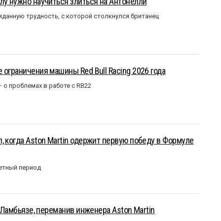
лу нужно научиться злиться на Антонелли
данную трудность, с которой столкнулся британец
 ограничения машины Red Bull Racing 2026 года
– о проблемах в работе с RB22
, когда Aston Martin одержит первую победу в Формуле
етный период
у Ламбьязе, переманив инженера Aston Martin