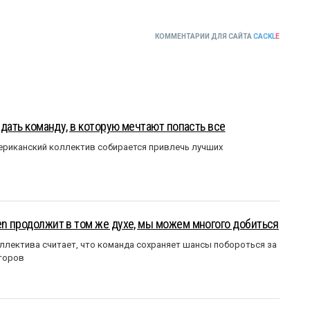
КОММЕНТАРИИ ДЛЯ САЙТА
CACKL
E
оздать команду, в которую мечтают попасть все
мериканский коллектив собирается привлечь лучших
en продолжит в том же духе, мы можем многого добиться
ллектива считает, что команда сохраняет шансы побороться за
торов