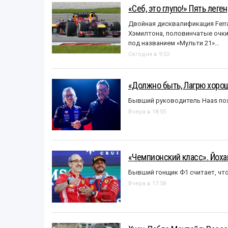
«Себ, это глупо!» Пять лег
Двойная дисквалификация Ferra
Хэмилтона, половинчатые очки и
под названием «Mульти 21»…
Сегодня в 9:02
«Должно быть, Лагрю хорош
Бывший руководитель Haas пох
Вчера в 18:55
«Чемпионский класс». Йох
Бывший гонщик Ф1 считает, что
Вчера в 17:58