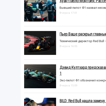
Хуан-Пабло Монтойя: Рассе
Бывший пилот Ф1 назвал неожи
Вчера в 17:01
Пьер Ваше раскрыл главные
Технический директор Red Bull 
Вчера в 16:05
Дэвид Култхард предсказал
1
Экс-пилот Ф1 обозначил конкр
Вчера в 15:09
BILD: Red Bull нашла замен