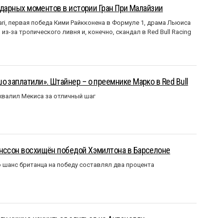
ендарных моментов в истории Гран При Малайзии
ri, первая победа Кими Райкконена в Формуле 1, драма Льюиса
з-за тропического ливня и, конечно, скандал в Red Bull Racing
о заплатили». Штайнер – о преемнике Марко в Red Bull
валил Мекиса за отличный шаг
анссон восхищён победой Хэмилтона в Барселоне
 шанс британца на победу составлял два процента