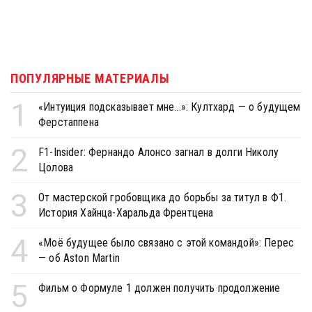
ПОПУЛЯРНЫЕ МАТЕРИАЛЫ
1
«Интуиция подсказывает мне...»: Култхард — о будущем
Ферстаппена
2
F1-Insider: Фернандо Алонсо загнал в долги Николу
Цолова
3
От мастерской гробовщика до борьбы за титул в Ф1.
История Хайнца-Харальда Френтцена
4
«Моё будущее было связано с этой командой»: Перес
— об Aston Martin
5
Фильм о Формуле 1 должен получить продолжение