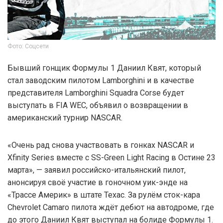
Фото: Соцсети
Бывший гонщик Формулы 1 Даниил Квят, который
стал заводским пилотом Lamborghini и в качестве
представителя Lamborghini Squadra Corse будет
выступать в FIA WEC, объявил о возвращении в
американский турнир NASCAR.
«Очень рад снова участвовать в гонках NASCAR и
Xfinity Series вместе с SS-Green Light Racing в Остине 23
марта», — заявил российско-итальянский пилот,
анонсируя своё участие в гоночном уик-энде на
«Трассе Америк» в штате Техас. За рулём сток-кара
Chevrolet Camaro пилота ждёт дебют на автодроме, где
до этого Даниил Квят выступал на болиде Формулы 1.