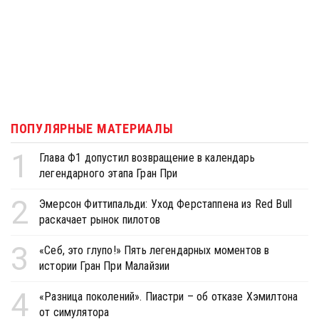
ПОПУЛЯРНЫЕ МАТЕРИАЛЫ
1
Глава Ф1 допустил возвращение в календарь
легендарного этапа Гран При
2
Эмерсон Фиттипальди: Уход Ферстаппена из Red Bull
раскачает рынок пилотов
3
«Себ, это глупо!» Пять легендарных моментов в
истории Гран При Малайзии
4
«Разница поколений». Пиастри – об отказе Хэмилтона
от симулятора