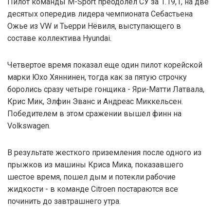
Пилот команды M-Sport преодолел СУ за 1.19,1, на две
десятых опередив лидера чемпионата Себастьена
Ожье из VW и Тьерри Нёвиля, выступающего в
составе коллектива Hyundai.
Четвертое время показал еще один пилот корейской
марки Юхо Хяннинен, тогда как за пятую строчку
боролись сразу четыре гонщика - Яри-Матти Латвала,
Крис Мик, Элфин Эванс и Андреас Миккельсен.
Победителем в этом сражении вышел финн на
Volkswagen.
В результате жесткого приземления после одного из
прыжков из машины Криса Мика, показавшего
шестое время, пошел дым и потекли рабочие
жидкости - в команде Citroen постараются все
починить до завтрашнего утра.