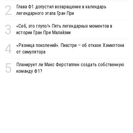
2
Глава Ф1 допустил возвращение в календарь
легендарного этапа Гран При
3
«Себ, это глупо!» Пять легендарных моментов в
истории Гран При Малайзии
4
«Разница поколений». Пиастри – об отказе Хэмилтона
от симулятора
5
Планирует ли Макс Ферстаппен создать собственную
команду Ф1?