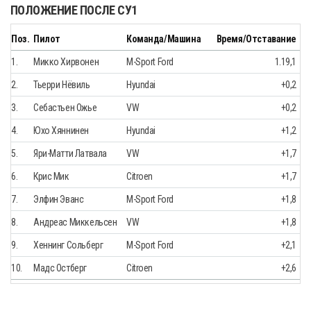
ПОЛОЖЕНИЕ ПОСЛЕ СУ1
Поз.
Пилот
Команда/Машина
Время/Отставание
1.
Микко Хирвонен
M-Sport Ford
1.19,1
2.
Тьерри Нёвиль
Hyundai
+0,2
3.
Себастьен Ожье
VW
+0,2
4.
Юхо Хяннинен
Hyundai
+1,2
5.
Яри-Матти Латвала
VW
+1,7
6.
Крис Мик
Citroen
+1,7
7.
Элфин Эванс
M-Sport Ford
+1,8
8.
Андреас Миккельсен
VW
+1,8
9.
Хеннинг Сольберг
M-Sport Ford
+2,1
10.
Мадс Остберг
Citroen
+2,6