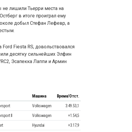
 не лишили Тьерри места на
Остберг в итоге проиграл ему
токоле добыл Стефан Лефевр, а
естым.
 Ford Fiesta RS, довольствовался
нили десятку сильнейших Элфин
WRC2, Эсапекка Лаппи и Армин
Машина
Время/Отст.
rsport
Volkswagen
3:49.53,1
sport II
Volkswagen
+1.54,5
rt
Hyundai
+3.17,9