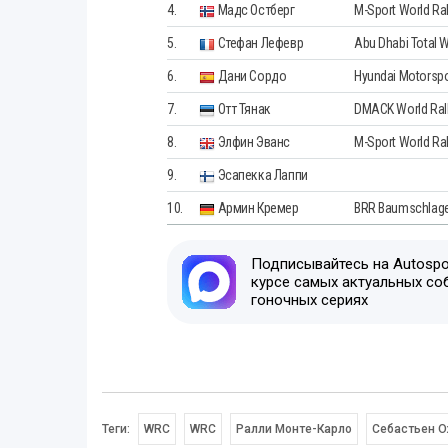
4.
Мадс Остберг
M-Sport World Ra
5.
Стефан Лефевр
Abu Dhabi Total 
6.
Дани Сордо
Hyundai Motorspo
7.
Отт Тянак
DMACK World Ral
8.
Элфин Эванс
M-Sport World Ra
9.
Эсапекка Лаппи
10.
Армин Кремер
BRR Baumschlager
Подписывайтесь на Autospor
курсе самых актуальных со
гоночных сериях
Теги:
WRC
WRC
Ралли Монте-Карло
Себастьен 