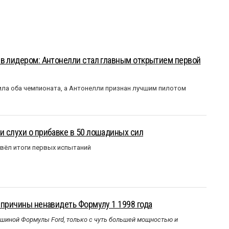
ыв лидером: Антонелли стал главным открытием первой
ла оба чемпионата, а Антонелли признан лучшим пилотом
 слухи о прибавке в 50 лошадиных сил
вёл итоги первых испытаний
 причины ненавидеть Формулу 1 1998 года
ашиной Формулы Ford, только с чуть большей мощностью и