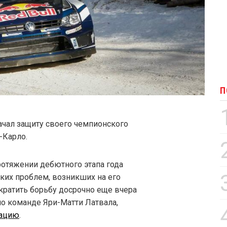
П
ачал защиту своего чемпионского
-Карло.
отяжении дебютного этапа года
ских проблем, возникших на его
кратить борьбу досрочно еще вчера
 по команде Яри-Матти Латвала,
кацию
.