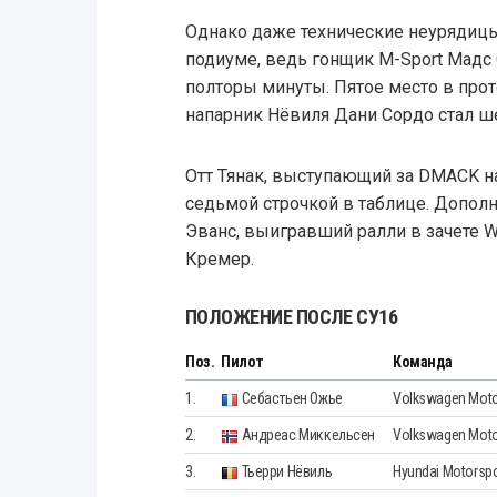
Однако даже технические неурядицы
подиуме, ведь гонщик M-Sport Мадс 
полторы минуты. Пятое место в про
напарник Нёвиля Дани Сордо стал ш
Отт Тянак, выступающий за DMACK на
седьмой строчкой в таблице. Допол
Эванс, выигравший ралли в зачете 
Кремер.
ПОЛОЖЕНИЕ ПОСЛЕ СУ16
Поз.
Пилот
Команда
1.
Себастьен Ожье
Volkswagen Moto
2.
Андреас Миккельсен
Volkswagen Motor
3.
Тьерри Нёвиль
Hyundai Motorspo