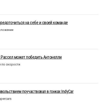
редоточиться на себе и своей команде
оложении
к Рассел может победить Антонелли
 по скорости
овольствием поучаствовал в гонках IndyCar
upercars