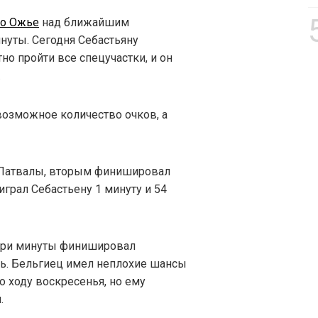
о Ожье
над ближайшим
нуты. Сегодня Себастьяну
о пройти все спецучастки, и он
.
возможное количество очков, а
 Латвалы, вторым финишировал
грал Себастьену 1 минуту и 54
 три минуты финишировал
ль. Бельгиец имел неплохие шансы
о ходу воскресенья, но ему
.