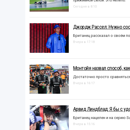
прижимной силой. Это нелепо.
Сегодня в 8:10
Джордж Рассел: Нужно сос
Британец рассказал о своём п
Вчера в 17:18
Монтойя назвал способ, ка
Достаточно просто сравняться
Вчера в 16:17
Арвид Линдблад: Я бы с уд
Британец нацелен и на серию S
Вчера в 15:16