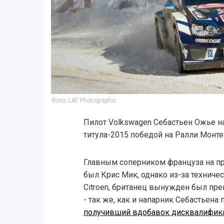
Фото: LAT Photographic
Пилот Volkswagen Себастьен Ожье н
титула-2015 победой на Ралли Монте
Главным соперником француза на пр
был Крис Мик, однако из-за техниче
Citroen, британец вынужден был пре
- так же, как и напарник Себастьена
получивший вдобавок дисквалифи