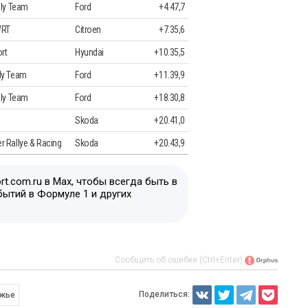
lly Team
Ford
+4.47,7
WRT
Citroen
+7.35,6
rt
Hyundai
+10.35,5
ly Team
Ford
+11.39,9
lly Team
Ford
+18.30,8
Skoda
+20.41,0
 Rallye & Racing
Skoda
+20.43,9
t.com.ru в Max, чтобы всегда быть в
бытий в Формуле 1 и других
Сообщить об ошибке (Ctrl+Enter)
Поделиться:
Ожье