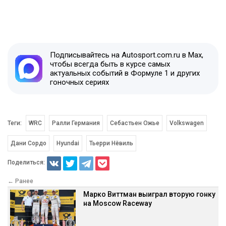
Подписывайтесь на Autosport.com.ru в Max,
чтобы всегда быть в курсе самых
актуальных событий в Формуле 1 и других
гоночных сериях
Теги:
WRC
Ралли Германия
Себастьен Ожье
Volkswagen
Дани Сордо
Hyundai
Тьерри Нёвиль
Поделиться:
← Ранее
Марко Виттман выиграл вторую гонку
на Moscow Raceway