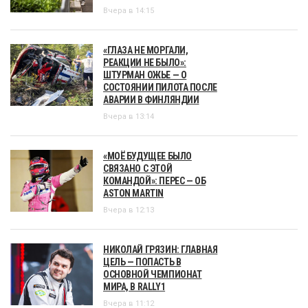
Вчера в 14:15
«ГЛАЗА НЕ МОРГАЛИ,
РЕАКЦИИ НЕ БЫЛО»:
ШТУРМАН ОЖЬЕ — О
СОСТОЯНИИ ПИЛОТА ПОСЛЕ
АВАРИИ В ФИНЛЯНДИИ
Вчера в 13:14
«МОЁ БУДУЩЕЕ БЫЛО
СВЯЗАНО С ЭТОЙ
КОМАНДОЙ»: ПЕРЕС — ОБ
ASTON MARTIN
Вчера в 12:13
НИКОЛАЙ ГРЯЗИН: ГЛАВНАЯ
ЦЕЛЬ — ПОПАСТЬ В
ОСНОВНОЙ ЧЕМПИОНАТ
МИРА, В RALLY1
Вчера в 11:12