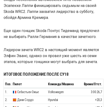
Эсапекке Лаппи финишировать седьмым на своей
Skoda WRC2. Лаппи захватил лидерство в субботу,
обойдя Армина Кремера.
Еще один гонщик Skoda Понтус Тидеманд предпочел
не выбирать Ралли Германия в качестве зачетного.
Лидером зачета WRC2 в настоящий момент является
Элфин Эванс, однако он провел уже шесть из семи
этапов, которые гонщики могут выбрать для зачета.
ИТОГОВОЕ ПОЛОЖЕНИЕ ПОСЛЕ СУ18
Поз.
Пилот
Команда/Машина
Время/Отст.
1.
Себастьен Ожье
Volkswagen
3:00.26,7
2.
Дани Сордо
Hyundai
+20,3