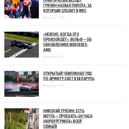
ПРАКТИЧЕСКИ ВЕЗДЕ»:
ГРЯЗИН НАЗВАЛ ПИЛОТА, ЗА
КОТОРЫМ СЛЕДИТ В WRC
Вчера в 17:18
«НЕЯСНО, КОГДА ЭТО
ПРОИЗОЙДЁТ»: ВОЛЬФ — ОБ
ОБНОВЛЕНИЯХ MERCEDES-
AMG
Вчера в 16:17
ОТКРЫТЫЙ ЧЕМПИОНАТ РДС
ПО ДРИФТУ ЕДЕТ В БЕЛАРУСЬ
Вчера в 15:16
НИКОЛАЙ ГРЯЗИН: ЕСТЬ
МЕЧТА — ПРОЕХАТЬ «24 ЧАСА
НЮРБУРГРИНГА» ВСЕЙ
СЕМЬЁЙ