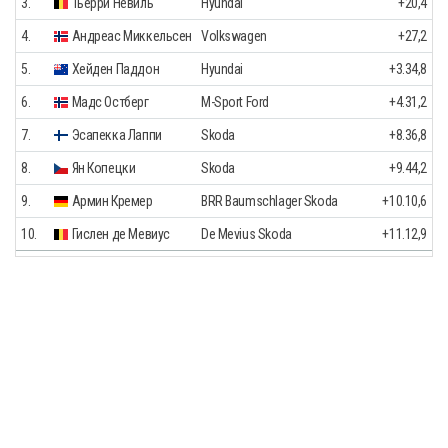
3.
Тьерри Нёвиль
Hyundai
+20,4
4.
Андреас Миккельсен
Volkswagen
+27,2
5.
Хейден Паддон
Hyundai
+3.34,8
6.
Мадс Остберг
M-Sport Ford
+4.31,2
7.
Эсапекка Лаппи
Skoda
+8.36,8
8.
Ян Копецки
Skoda
+9.44,2
9.
Армин Кремер
BRR Baumschlager Skoda
+10.10,6
10.
Гислен де Мевиус
De Mevius Skoda
+11.12,9