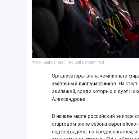
Фото: Jaanus Ree / Red Bull Content Pool
Организаторы этапа чемпионата мир
заявочный лист участников
. На стар
экипажей, среди которых и дуэт Ник
Александрова.
В начале марте российский экипаж о
стартовом этапе сезона европейског
подтверждено, но предполагается, ч