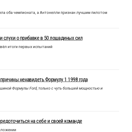
ла оба чемпионата, а Антонелли признан лучшим пилотом
 слухи о прибавке в 50 лошадиных сил
вёл итоги первых испытаний
 причины ненавидеть Формулу 1 1998 года
ашиной Формулы Ford, только с чуть большей мощностью и
редоточиться на себе и своей команде
оложении