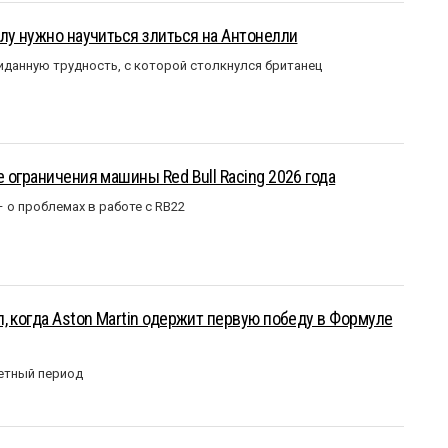
лу нужно научиться злиться на Антонелли
данную трудность, с которой столкнулся британец
 ограничения машины Red Bull Racing 2026 года
– о проблемах в работе с RB22
, когда Aston Martin одержит первую победу в Формуле
етный период