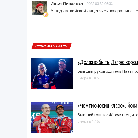
Илья Левченко
2022.03.30 06:33
А под латвийской лицензией как раньше т
НОВЫЕ МАТЕРИАЛЫ
«Должно быть, Лагрю хорош
Бывший руководитель Haas пох
Вчера в 18:55
«Чемпионский класс». Йох
Бывший гонщик Ф1 считает, что
Вчера в 17:58