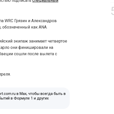
ностью подписать
специальный
апа WRC Грязин и Александров
, обозначенный как ANA.
ийский экипаж занимает четвертое
Карло они финишировали на
Швеции сошли после вылета с
преля.
t.com.ru в Max, чтобы всегда быть в
бытий в Формуле 1 и других