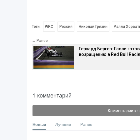
Теги:
WRC
Россия
Николай Грязин
Ралли Хорват
← Ранее
Герхард Бергер: Гасли готов
возращению в Red Bull Raci
1 комментарий
Комментарии к э
Новые
Лучшие
Ранее