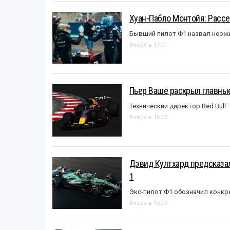
Хуан-Пабло Монтойя: Рассе
Бывший пилот Ф1 назвал неожи
Вчера в 17:01
Пьер Ваше раскрыл главные
Технический директор Red Bull 
Вчера в 16:05
Дэвид Култхард предсказал
1
Экс-пилот Ф1 обозначил конкр
Вчера в 15:09