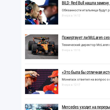
BILD: Red Bull нашла замен
Обязанности итальянца будут 
Вчера в 14:12
Пожертвует ли McLaren се
Технический директор McLaren
Вчера в 13:15
«Это была бы отличная исто
Монегаск ответил на вопрос о
Вчера в 12:17
Mercedes уходит на перер