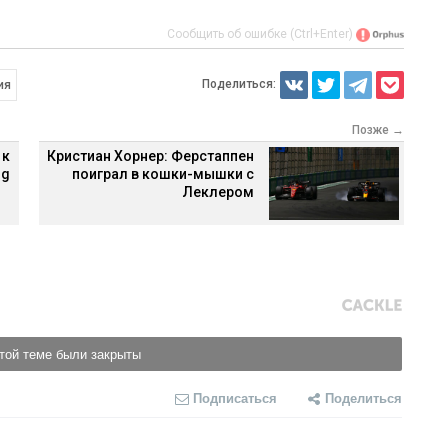
Сообщить об ошибке (Ctrl+Enter)
Поделиться:
ия
Позже →
 к
Кристиан Хорнер: Ферстаппен
ng
поиграл в кошки-мышки с
Леклером
той теме были закрыты
Подписаться
Поделиться