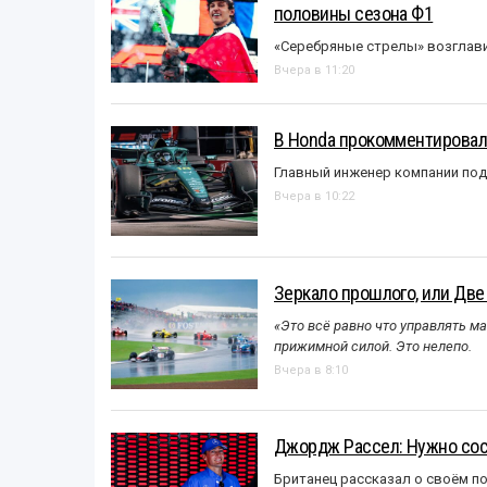
половины сезона Ф1
«Серебряные стрелы» возглави
Вчера в 11:20
В Honda прокомментировали
Главный инженер компании под
Вчера в 10:22
Зеркало прошлого, или Две
«Это всё равно что управлять м
прижимной силой. Это нелепо.
Вчера в 8:10
Джордж Рассел: Нужно сос
Британец рассказал о своём п