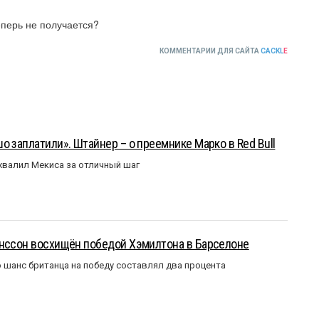
еперь не получается?
КОММЕНТАРИИ ДЛЯ САЙТА
CACKL
E
о заплатили». Штайнер – о преемнике Марко в Red Bull
валил Мекиса за отличный шаг
анссон восхищён победой Хэмилтона в Барселоне
 шанс британца на победу составлял два процента