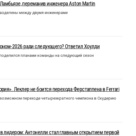
у Ламбьязе, переманив инженера Aston Martin
разделены между двумя инженерами
зоном-2026 ради следующего? Ответил Хоулди
 поделился планами команды на следующий сезон
рия». Леклер не боится перехода Ферстаппена в Ferrari
 возможном переходе четырехкратного чемпиона в Скудерию
ыв лидером: Антонелли стал главным открытием первой