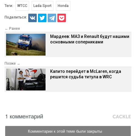
Теги:
WTCC
Lada Sport
Honda
Поделиться:
← Ранее
Мардеев: МАЗ и Renault будут нашими
основными соперниками
Позже →
Капито перейдет в McLaren, когда
решится судьба титула в WRC
1 комментарий
Комментарии к этой теме были закрыты