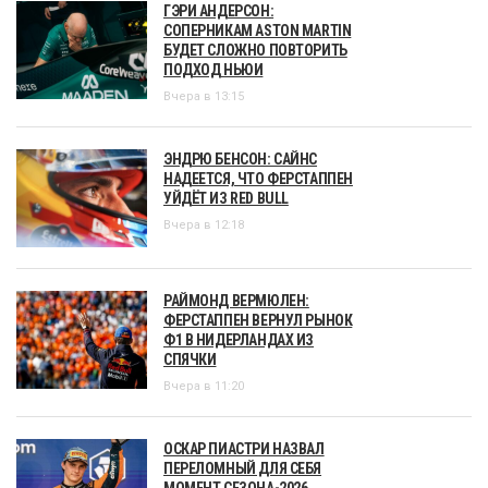
ГЭРИ АНДЕРСОН:
СОПЕРНИКАМ ASTON MARTIN
БУДЕТ СЛОЖНО ПОВТОРИТЬ
ПОДХОД НЬЮИ
Вчера в 13:15
ЭНДРЮ БЕНСОН: САЙНС
НАДЕЕТСЯ, ЧТО ФЕРСТАППЕН
УЙДЁТ ИЗ RED BULL
Вчера в 12:18
РАЙМОНД ВЕРМЮЛЕН:
ФЕРСТАППЕН ВЕРНУЛ РЫНОК
Ф1 В НИДЕРЛАНДАХ ИЗ
СПЯЧКИ
Вчера в 11:20
ОСКАР ПИАСТРИ НАЗВАЛ
ПЕРЕЛОМНЫЙ ДЛЯ СЕБЯ
МОМЕНТ СЕЗОНА-2026