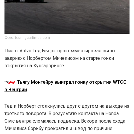
Фото: touringcartimes.com
Пилот Volvo Тед Бьорк прокомментировал свою
аварию с Норбертом Мичелисом на старте гонки
открытия на Хунгароринге.
Тьягу Монтейру выиграл гонку открытия WTCC
в Венгрии
Тед и Норберт столкнулись друг с другом на выходе из
третьего поворота. В результате контакта на Honda
Civic венгра сломалась подвеска. Вскоре после схода
Мичелиса борьбу прекратил и швед по причине