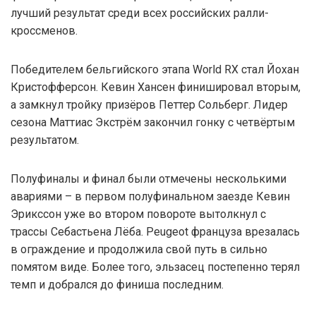
лучший результат среди всех российских ралли-
кроссменов.
Победителем бельгийского этапа World RX стал Йохан
Кристофферсон. Кевин Хансен финишировал вторым,
а замкнул тройку призёров Петтер Сольберг. Лидер
сезона Маттиас Экстрём закончил гонку с четвёртым
результатом.
Полуфиналы и финал были отмечены несколькими
авариями – в первом полуфинальном заезде Кевин
Эрикссон уже во втором повороте вытолкнул с
трассы Себастьена Лёба. Peugeot француза врезалась
в ограждение и продолжила свой путь в сильно
помятом виде. Более того, эльзасец постепенно терял
темп и добрался до финиша последним.