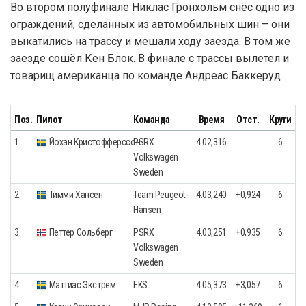
Во втором полуфинале Никлас Гронхольм снёс одно из
ограждений, сделанных из автомобильных шин – они
выкатились на трассу и мешали ходу заезда. В том же
заезде сошёл Кен Блок. В финале с трассы вылетел и
товарищ американца по команде Андреас Баккеруд.
Поз.
Пилот
Команда
Время
Отст.
Круги
1.
Йохан Кристофферссон
PSRX
4.02,316
6
Volkswagen
Sweden
2.
Тимми Хансен
Team Peugeot-
4.03,240
+0,924
6
Hansen
3.
Петтер Сольберг
PSRX
4.03,251
+0,935
6
Volkswagen
Sweden
4.
Маттиас Экстрём
EKS
4.05,373
+3,057
6