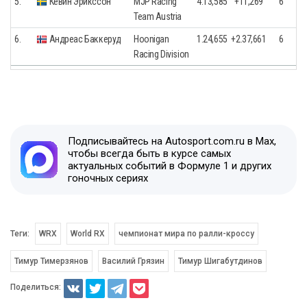
5.
Кевин Эрикссон
MJP Racing
4.13,585
+11,269
6
Team Austria
6.
Андреас Баккеруд
Hoonigan
1.24,655
+2.37,661
6
Racing Division
Подписывайтесь на Autosport.com.ru в Max,
чтобы всегда быть в курсе самых
актуальных событий в Формуле 1 и других
гоночных сериях
Теги:
WRX
World RX
чемпионат мира по ралли-кроссу
Тимур Тимерзянов
Василий Грязин
Тимур Шигабутдинов
Поделиться: