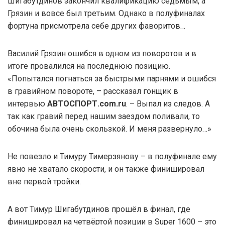
Шигабутдинов закончил квалификацию седьмым, а
Грязин и вовсе был третьим. Однако в полуфиналах
фортуна присмотрела себе других фаворитов…
Василий Грязин ошибся в одном из поворотов и в
итоге провалился на последнюю позицию.
«Попытался погнаться за быстрыми парнями и ошибся
в гравийном повороте, – рассказал гонщик в
интервью
АВТОСПОРТ.com.ru
. – Выпал из следов. А
так как гравий перед нашим заездом поливали, то
обочина была очень скользкой. И меня развернуло…»
Не повезло и Тимуру Тимерзянову – в полуфинале ему
явно не хватало скорости, и он также финишировал
вне первой тройки.
А вот Тимур Шигабутдинов прошёл в финал, где
финишировал на четвёртой позиции в Super 1600 – это