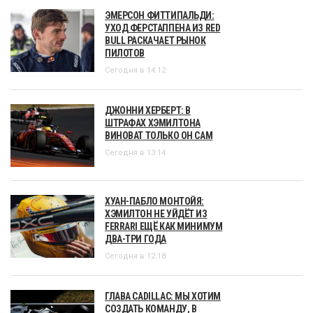
ЭМЕРСОН ФИТТИПАЛЬДИ:
УХОД ФЕРСТАППЕНА ИЗ RED
BULL РАСКАЧАЕТ РЫНОК
ПИЛОТОВ
Сегодня в 14:12
ДЖОННИ ХЕРБЕРТ: В
ШТРАФАХ ХЭМИЛТОНА
ВИНОВАТ ТОЛЬКО ОН САМ
Сегодня в 13:14
ХУАН-ПАБЛО МОНТОЙЯ:
ХЭМИЛТОН НЕ УЙДЁТ ИЗ
FERRARI ЕЩЁ КАК МИНИМУМ
ДВА-ТРИ ГОДА
Сегодня в 12:18
ГЛАВА CADILLAC: МЫ ХОТИМ
СОЗДАТЬ КОМАНДУ, В