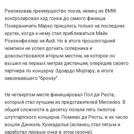
Реализовав преимущество поула, немец из BMW
контролировал ход гонки до самого финиша.
Понервничать Марко пришлось только на последних
кругах, когда к нему стал приближаться Майк
Роккенфеллер на Audi. Но в итоге прошлогодний
чемпион не успел догнать соперника и
довольствовался вторым местом, на которое он
вышел на первых метрах дистанции, опередив своего
партнера по концерну Эдоардо Мортару, в итоге
завоевавшего "бронзу".
На четвертом месте финишировал Пол ди Реста,
который стал лучшим из представителей Mercedes. В
общей сложности в десятку попали пять пилотов
штутгартского концерна. Помимо ди Ресты, в их число
вошли Даниэль Хункаделья (испанец стал пятым и
заработал первые очки в этом сезоне),