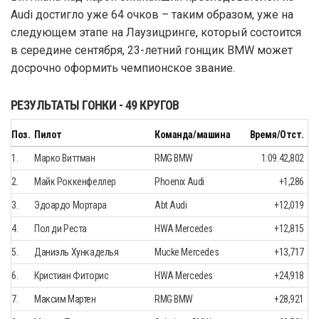
Audi достигло уже 64 очков – таким образом, уже на
следующем этапе на Лаузицринге, который состоится
в середине сентября, 23-летний гонщик BMW может
досрочно оформить чемпионское звание.
РЕЗУЛЬТАТЫ ГОНКИ - 49 КРУГОВ
Поз.
Пилот
Команда/машина
Время/Отст.
1.
Марко Виттман
RMG BMW
1:09.42,802
2.
Майк Роккенфеллер
Phoenix Audi
+1,286
3.
Эдоардо Мортара
Abt Audi
+12,019
4.
Пол ди Реста
HWA Mercedes
+12,815
5.
Даниэль Хункаделья
Mucke Mercedes
+13,717
6.
Кристиан Фиторис
HWA Mercedes
+24,918
7.
Максим Мартен
RMG BMW
+28,921