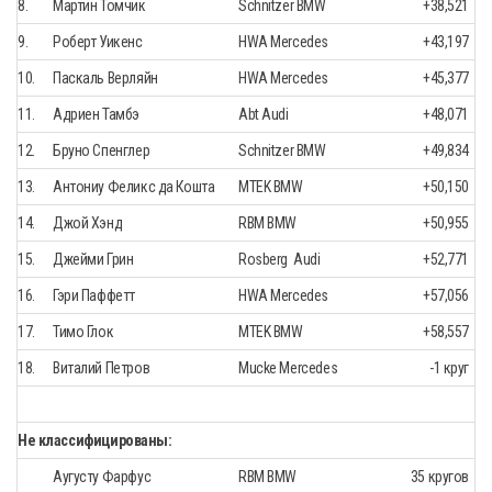
8.
Мартин Томчик
Schnitzer BMW
+38,521
9.
Роберт Уикенс
HWA Mercedes
+43,197
10.
Паскаль Верляйн
HWA Mercedes
+45,377
11.
Адриен Тамбэ
Abt Audi
+48,071
12.
Бруно Спенглер
Schnitzer BMW
+49,834
13.
Антониу Феликс да Кошта
MTEK BMW
+50,150
14.
Джой Хэнд
RBM BMW
+50,955
15.
Джейми Грин
Rosberg Audi
+52,771
16.
Гэри Паффетт
HWA Mercedes
+57,056
17.
Тимо Глок
MTEK BMW
+58,557
18.
Виталий Петров
Mucke Mercedes
-1 круг
Не классифицированы:
Аугусту Фарфус
RBM BMW
35 кругов