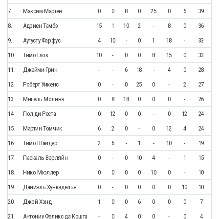
7.
Максим Мартен
0
0
8
0
25
0
6
39
8.
Адриен Тамбэ
15
1
10
2
-
8
0
36
9.
Аугусту Фарфус
4
10
-
0
1
18
-
33
10.
Тимо Глок
10
-
0
0
8
15
0
33
11.
Джейми Грин
-
-
6
18
-
4
0
28
12.
Роберт Уикенс
0
-
0
25
0
-
2
27
13.
Мигель Молина
0
8
18
0
0
0
-
26
14.
Пол ди Реста
0
12
0
0
-
0
12
24
15.
Мартин Томчик
6
2
0
-
0
12
4
24
16.
Тимо Шайдер
2
6
-
1
-
10
-
19
17.
Паскаль Верляйн
0
-
0
10
4
-
1
15
18.
Нико Мюллер
0
0
0
0
10
0
-
10
19.
Даниэль Хункаделья
0
-
0
0
0
0
10
10
20.
Джой Хэнд
1
0
0
6
0
0
0
7
21.
Антониу Феликс да Кошта
-
0
4
0
0
-
0
4