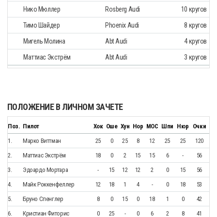
Нико Мюллер
Rosberg Audi
10 кругов
Тимо Шайдер
Phoenix Audi
8 кругов
Мигель Молина
Abt Audi
4 кругов
Маттиас Экстрём
Abt Audi
3 кругов
ПОЛОЖЕНИЕ В ЛИЧНОМ ЗАЧЕТЕ
Поз.
Пилот
Хок
Оше
Хун
Нор
МОС
Шпи
Нюр
Очки
1.
Марко Виттман
25
0
25
8
12
25
25
120
2.
Маттиас Экстрём
18
0
2
15
15
6
-
56
3.
Эдоардо Мортара
-
15
12
12
2
0
15
56
4.
Майк Роккенфеллер
12
18
1
4
-
0
18
53
5.
Бруно Спенглер
8
0
15
0
18
1
0
42
6.
Кристиан Фиторис
0
25
-
0
6
2
8
41