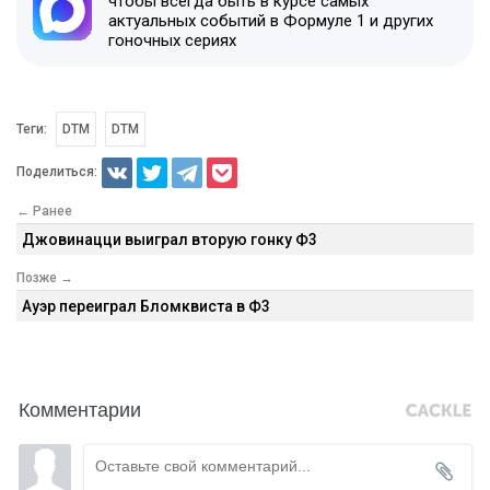
чтобы всегда быть в курсе самых
актуальных событий в Формуле 1 и других
гоночных сериях
Теги:
DTM
DTM
Поделиться:
← Ранее
Джовинацци выиграл вторую гонку Ф3
Позже →
Ауэр переиграл Бломквиста в Ф3
Комментарии