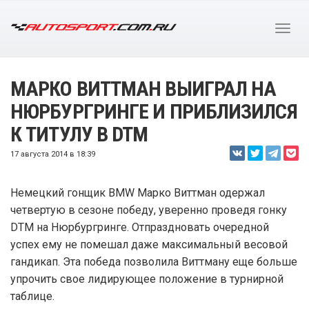
МАРКО ВИТТМАН ВЫИГРАЛ НА
НЮРБУРГРИНГЕ И ПРИБЛИЗИЛСЯ
К ТИТУЛУ В DTM
17 августа 2014 в 18:39
Немецкий гонщик BMW Марко Виттман одержал
четвертую в сезоне победу, уверенно проведя гонку
DTM на Нюрбургринге. Отпраздновать очередной
успех ему не помешал даже максимальный весовой
гандикап. Эта победа позволила Виттману еще больше
упрочить свое лидирующее положение в турнирной
таблице.