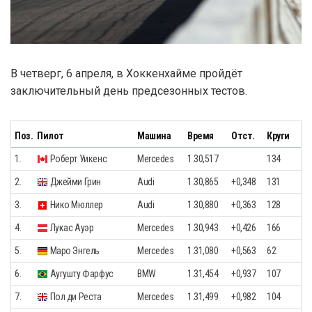
В четверг, 6 апреля, в Хоккенхайме пройдёт
заключительный день предсезонных тестов.
Поз.
Пилот
Машина
Время
Отст.
Круги
1.
Роберт Уикенс
Mercedes
1.30,517
134
2.
Джейми Грин
Audi
1.30,865
+0,348
131
3.
Нико Мюллер
Audi
1.30,880
+0,363
128
4.
Лукас Ауэр
Mercedes
1.30,943
+0,426
166
5.
Маро Энгель
Mercedes
1.31,080
+0,563
62
6.
Аугушту Фарфус
BMW
1.31,454
+0,937
107
7.
Пол ди Реста
Mercedes
1.31,499
+0,982
104