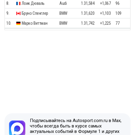
8.
Лоик Дюваль
Audi
1.31,584
+1,067
96
9.
Бруно Спенглер
BMW
1.31,620
+1,103
109
10.
Марко Виттман
BMW
1.31,742
+1,225
77
Подписывайтесь на Autosport.com.ru в Max,
чтобы всегда быть в курсе самых
актуальных событий в Формуле 1 и других