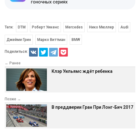
гоночных сериях
Теги:
DTM
Роберт Уикенс
Mercedes
Нико Мюллер
Audi
Джейми Грин
Марко Виттман
BMW
Поделиться:
← Ранее
Клэр Уильямс ждёт ребенка
Позже →
В преддверии Гран При Лонг-Бич 2017