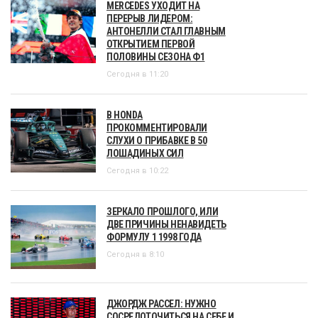
MERCEDES УХОДИТ НА
ПЕРЕРЫВ ЛИДЕРОМ:
АНТОНЕЛЛИ СТАЛ ГЛАВНЫМ
ОТКРЫТИЕМ ПЕРВОЙ
ПОЛОВИНЫ СЕЗОНА Ф1
Сегодня в 11:20
В HONDA
ПРОКОММЕНТИРОВАЛИ
СЛУХИ О ПРИБАВКЕ В 50
ЛОШАДИНЫХ СИЛ
Сегодня в 10:22
ЗЕРКАЛО ПРОШЛОГО, ИЛИ
ДВЕ ПРИЧИНЫ НЕНАВИДЕТЬ
ФОРМУЛУ 1 1998 ГОДА
Сегодня в 8:10
ДЖОРДЖ РАССЕЛ: НУЖНО
СОСРЕДОТОЧИТЬСЯ НА СЕБЕ И