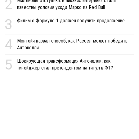
2
Миллионы отступных и никаких интервью: стали
известны условия ухода Марко из Red Bull
3
Фильм о Формуле 1 должен получить продолжение
4
Монтойя назвал способ, как Рассел может победить
Антонелли
5
Шокирующая трансформация Антонелли: как
тинейджер стал претендентом на титул в Ф1?