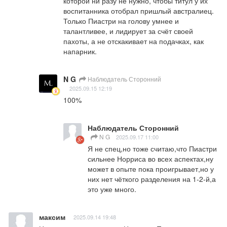
которой ни разу не нужно, чтобы титул у их 
воспитанника отобрал пришлый австралиец. 
Только Пиастри на голову умнее и 
талантливее, и лидирует за счёт своей 
пахоты, а не отскакивает на подачках, как 
напарник.
N G
Наблюдатель Сторонний
2025.09.15 12:19
100%
Наблюдатель Сторонний
N G
2025.09.17 11:00
Я не спец,но тоже считаю,что Пиастри 
сильнее Норриса во всех аспектах,ну 
может в опыте пока проигрывает,но у 
них нет чёткого разделения на 1-2-й,а 
это уже много.
максим
2025.09.14 19:48