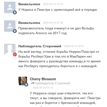
Винкельчпок
2025.09.15 10:12
У Нориса и Пиастри с ориентацией всё в порядке.
Винкельчпок
2025.09.15 07:38
Превозмогатель тогда очканул и не дал Вольфу 
подписать Алонсо на 2017 год.
Наблюдатель Сторонний
2025.09.14 22:01
На мой взгляд, отличие борьбы Норрис/Пиастри от 
борьбы Росберг/Хам в том,что в МакЛарен нет 
явного фаворита у руководства команды,в то время 
как Росбергу приходилось бороться и с командой.
Cherry Blossom
Наблюдатель Сторонний
2025.09.16 04:14
У Норриса скоро уши отвалятся, так его 
тянут, а вы говорите, фаворита нет. Пиастри 
как раз и борется с британской командой, 