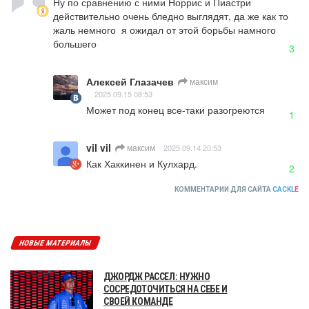
Ну по сравнению с ними Норрис и Пиастри 
действительно очень бледно выглядят, да же как то 
жаль немного  я ожидал от этой борьбы намного 
большего
3
Алексей Глазачев
максим
2025.09.15 08:53
Может под конец все-таки разогреются
1
vil vil
максим
2025.09.14 20:53
Как Хаккинен и Кулхард.
2
КОММЕНТАРИИ ДЛЯ САЙТА
CACKL
E
НОВЫЕ МАТЕРИАЛЫ
ДЖОРДЖ РАССЕЛ: НУЖНО
СОСРЕДОТОЧИТЬСЯ НА СЕБЕ И
СВОЕЙ КОМАНДЕ