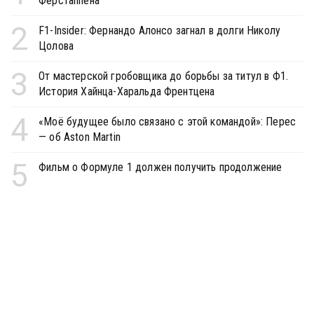
Ферстаппена
2
F1-Insider: Фернандо Алонсо загнал в долги Николу
Цолова
3
От мастерской гробовщика до борьбы за титул в Ф1.
История Хайнца-Харальда Френтцена
4
«Моё будущее было связано с этой командой»: Перес
— об Aston Martin
5
Фильм о Формуле 1 должен получить продолжение