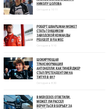
НИКОЛУ ЦОЛОВА
Сегодня в 10:11
РОБЕРТ ШВАРЦМАН МОЖЕТ
СТАТЬ ГОНЩИКОМ
ЗАВОДСКОЙ КОМАНДЫ
PEUGEOT В FIA WEC
Сегодня в 9:10
ШОКИРУЮЩАЯ
ТРАНСФОРМАЦИЯ
АНТОНЕЛЛИ: КАК ТИНЕЙДЖЕР
СТАЛ ПРЕТЕНДЕНТОМ НА
ТИТУЛ В Ф1?
Сегодня в 8:30
В MERCEDES ОТВЕТИЛИ,
МОЖЕТ ЛИ РАССЕЛ
ВЕРНУТЬСЯ В БОРЬБУ ЗА