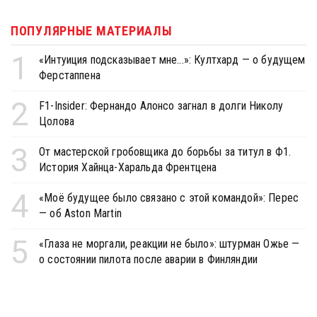
ПОПУЛЯРНЫЕ МАТЕРИАЛЫ
1
«Интуиция подсказывает мне...»: Култхард — о будущем
Ферстаппена
2
F1-Insider: Фернандо Алонсо загнал в долги Николу
Цолова
3
От мастерской гробовщика до борьбы за титул в Ф1.
История Хайнца-Харальда Френтцена
4
«Моё будущее было связано с этой командой»: Перес
— об Aston Martin
5
«Глаза не моргали, реакции не было»: штурман Ожье —
о состоянии пилота после аварии в Финляндии