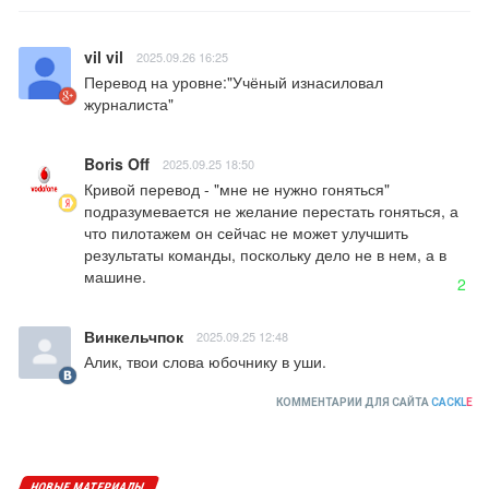
vil vil
2025.09.26 16:25
Перевод на уровне:"Учёный изнасиловал 
журналиста"
Boris Off
2025.09.25 18:50
Кривой перевод - "мне не нужно гоняться" 
подразумевается не желание перестать гоняться, а  
что пилотажем он сейчас не может улучшить 
результаты команды, поскольку дело не в нем, а в 
машине.
2
Винкельчпок
2025.09.25 12:48
Алик, твои слова юбочнику в уши.
КОММЕНТАРИИ ДЛЯ САЙТА
CACKL
E
НОВЫЕ МАТЕРИАЛЫ