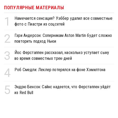
ПОПУЛЯРНЫЕ МАТЕРИАЛЫ
1
Намечается сенсация? Уэббер удалил все совместные
фото с Пиастри из соцсетей
2
Гэри Андерсон: Соперникам Aston Martin будет сложно
повторить подход Ньюи
3
Йос Ферстаппен рассказал, насколько уступает сыну
во время совместных трек-дней
4
Роб Смедли: Леклер потерялся на фоне Хэмилтона
5
Эндрю Бенсон: Сайнс надеется, что Ферстаппен уйдёт
из Red Bull