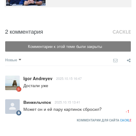
2 комментария
Комментарии к этой теме были закрыты
Новые
Igor Andreyev
2025.10.15 16:47
Достали уже
Винкельчпок
2025.10.15 13:41
Может он и ей пару картинок сбросил?
-1
КОММЕНТАРИИ ДЛЯ САЙТА
CACKL
E