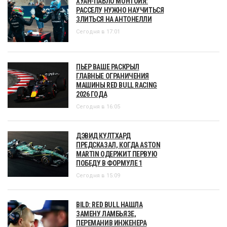
ХУАН-ПАБЛО МОНТОЙЯ:
РАССЕЛУ НУЖНО НАУЧИТЬСЯ
ЗЛИТЬСЯ НА АНТОНЕЛЛИ
Сегодня в 17:01
ПЬЕР ВАШЕ РАСКРЫЛ
ГЛАВНЫЕ ОГРАНИЧЕНИЯ
МАШИНЫ RED BULL RACING
2026 ГОДА
Сегодня в 16:05
ДЭВИД КУЛТХАРД
ПРЕДСКАЗАЛ, КОГДА ASTON
MARTIN ОДЕРЖИТ ПЕРВУЮ
ПОБЕДУ В ФОРМУЛЕ 1
Сегодня в 15:09
BILD: RED BULL НАШЛА
ЗАМЕНУ ЛАМБЬЯЗЕ,
ПЕРЕМАНИВ ИНЖЕНЕРА