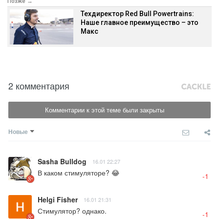
Позже →
Техдиректор Red Bull Powertrains:
Наше главное преимущество – это
Макс
2 комментария
Комментарии к этой теме были закрыты
Новые
Sasha Bulldog
16.01 22:27
В каком стимуляторе? 😂
-1
Helgi Fisher
16.01 21:31
Стимулятор? однако.
-1