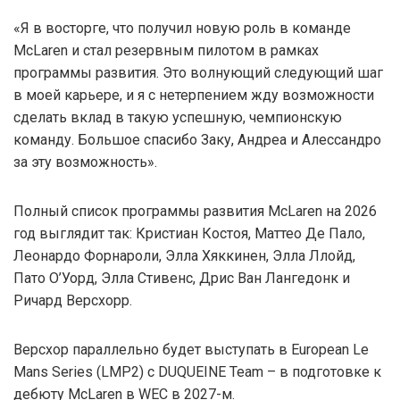
«Я в восторге, что получил новую роль в команде
McLaren и стал резервным пилотом в рамках
программы развития. Это волнующий следующий шаг
в моей карьере, и я с нетерпением жду возможности
сделать вклад в такую успешную, чемпионскую
команду. Большое спасибо Заку, Андреа и Алессандро
за эту возможность».
Полный список программы развития McLaren на 2026
год выглядит так: Кристиан Костоя, Маттео Де Пало,
Леонардо Форнароли, Элла Хяккинен, Элла Ллойд,
Пато О’Уорд, Элла Стивенс, Дрис Ван Лангедонк и
Ричард Версхорр.
Версхор параллельно будет выступать в European Le
Mans Series (LMP2) с DUQUEINE Team – в подготовке к
дебюту McLaren в WEC в 2027-м.