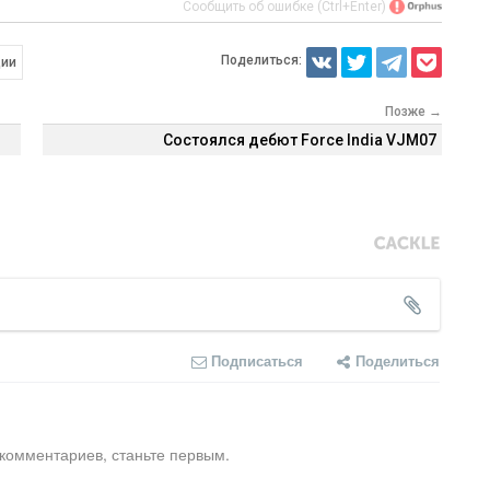
Сообщить об ошибке (Ctrl+Enter)
Поделиться:
ции
Позже →
Состоялся дебют Force India VJM07
Подписаться
Поделиться
 комментариев, станьте первым.