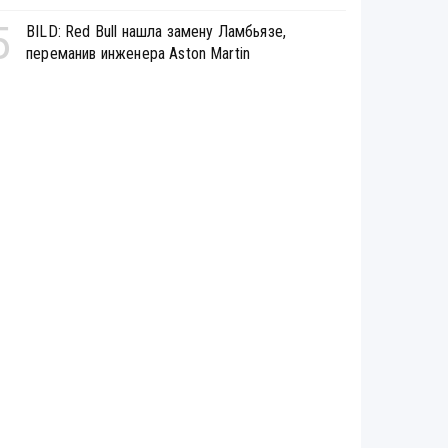
5
BILD: Red Bull нашла замену Ламбьязе,
переманив инженера Aston Martin