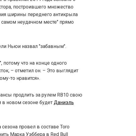
ктора, построившего множество
ния ширины переднего антикрыла
в самом неудачном месте" прямо
ели Ньюи назвал "забавным".
, потому что на конце одного
ок, – отметил он. – Это выглядит
ому-то нравится».
ансы продлить за рулем RB10 свою
 в новом сезоне будет
Даниэль
 сезона провел в составе Toro
ить Марка Уэббера в Red Bull