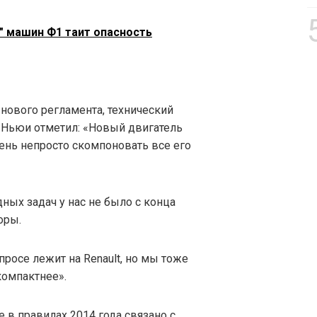
" машин Ф1 таит опасность
 нового регламента, технический
н Ньюи отметил: «Новый двигатель
ень непросто скомпоновать все его
дных задач у нас не было с конца
оры.
просе лежит на Renault, но мы тоже
компактнее».
 в правилах 2014 года связано с