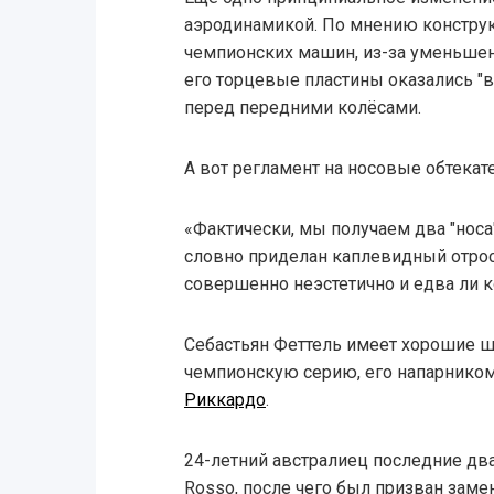
аэродинамикой. По мнению констру
чемпионских машин, из-за уменьше
его торцевые пластины оказались "
перед передними колёсами.
А вот регламент на носовые обтекат
«Фактически, мы получаем два "носа"
словно приделан каплевидный отрост
совершенно неэстетично и едва ли к
Себастьян Феттель имеет хорошие ш
чемпионскую серию, его напарником
Риккардо
.
24-летний австралиец последние два
Rosso, после чего был призван замен