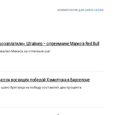
КОММЕНТАРИИ ДЛЯ САЙТА
CACKL
E
о заплатили». Штайнер – о преемнике Марко в Red Bull
валил Мекиса за отличный шаг
анссон восхищён победой Хэмилтона в Барселоне
 шанс британца на победу составлял два процента