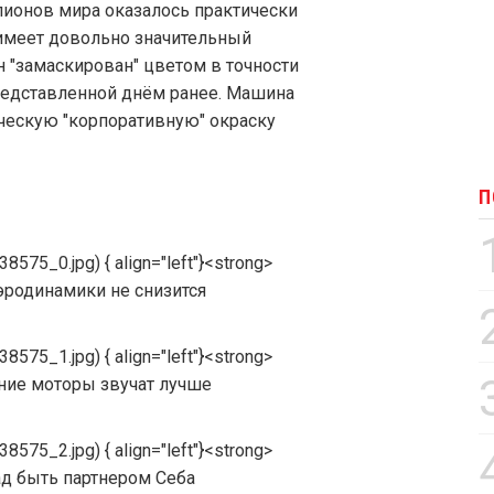
пионов мира оказалось практически
" имеет довольно значительный
н "замаскирован" цветом в точности
представленной днём ранее. Машина
ческую "корпоративную" окраску
П