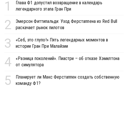
1
Глава Ф1 допустил возвращение в календарь
легендарного этапа Гран При
2
Эмерсон Фиттипальди: Уход Ферстаппена из Red Bull
раскачает рынок пилотов
3
«Себ, это глупо!» Пять легендарных моментов в
истории Гран При Малайзии
4
«Разница поколений». Пиастри – об отказе Хэмилтона
от симулятора
5
Планирует ли Макс Ферстаппен создать собственную
команду Ф1?