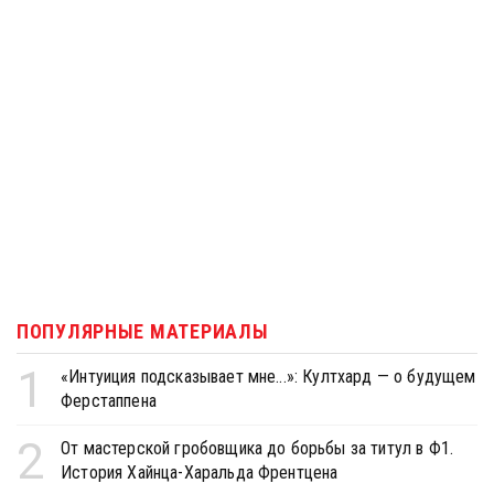
ПОПУЛЯРНЫЕ МАТЕРИАЛЫ
1
«Интуиция подсказывает мне...»: Култхард — о будущем
Ферстаппена
2
От мастерской гробовщика до борьбы за титул в Ф1.
История Хайнца-Харальда Френтцена