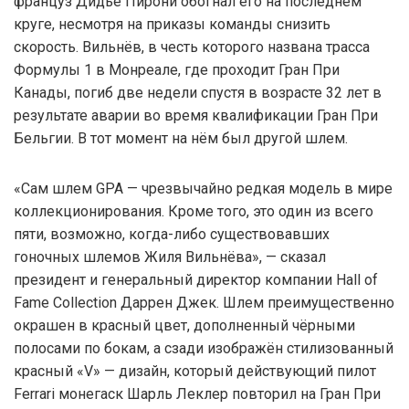
француз Дидье Пирони обогнал его на последнем
круге, несмотря на приказы команды снизить
скорость. Вильнёв, в честь которого названа трасса
Формулы 1 в Монреале, где проходит Гран При
Канады, погиб две недели спустя в возрасте 32 лет в
результате аварии во время квалификации Гран При
Бельгии. В тот момент на нём был другой шлем.
«Сам шлем GPA — чрезвычайно редкая модель в мире
коллекционирования. Кроме того, это один из всего
пяти, возможно, когда-либо существовавших
гоночных шлемов Жиля Вильнёва», — сказал
президент и генеральный директор компании Hall of
Fame Collection Даррен Джек. Шлем преимущественно
окрашен в красный цвет, дополненный чёрными
полосами по бокам, а сзади изображён стилизованный
красный «V» — дизайн, который действующий пилот
Ferrari монегаск Шарль Леклер повторил на Гран При