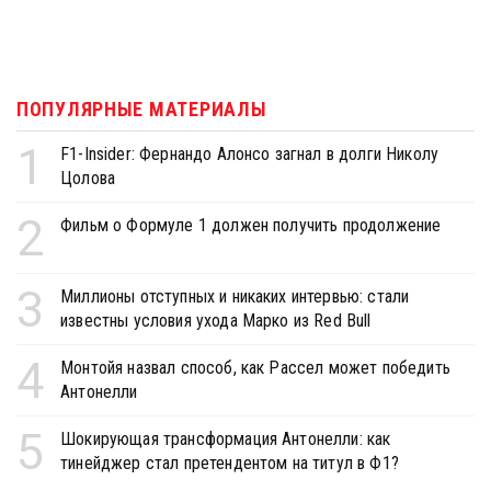
ПОПУЛЯРНЫЕ МАТЕРИАЛЫ
1
F1-Insider: Фернандо Алонсо загнал в долги Николу
Цолова
2
Фильм о Формуле 1 должен получить продолжение
3
Миллионы отступных и никаких интервью: стали
известны условия ухода Марко из Red Bull
4
Монтойя назвал способ, как Рассел может победить
Антонелли
5
Шокирующая трансформация Антонелли: как
тинейджер стал претендентом на титул в Ф1?