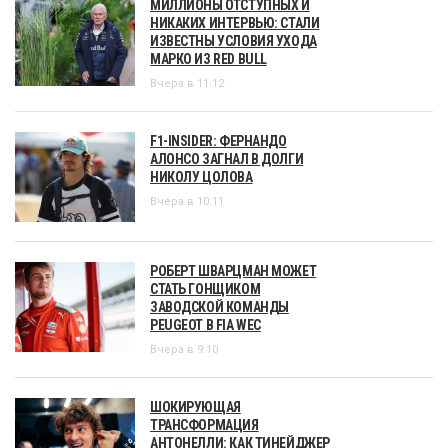
МИЛЛИОНЫ ОТСТУПНЫХ И
НИКАКИХ ИНТЕРВЬЮ: СТАЛИ
ИЗВЕСТНЫ УСЛОВИЯ УХОДА
МАРКО ИЗ RED BULL
Вчера в 11:12
F1-INSIDER: ФЕРНАНДО
АЛОНСО ЗАГНАЛ В ДОЛГИ
НИКОЛУ ЦОЛОВА
Вчера в 10:11
РОБЕРТ ШВАРЦМАН МОЖЕТ
СТАТЬ ГОНЩИКОМ
ЗАВОДСКОЙ КОМАНДЫ
PEUGEOT В FIA WEC
Вчера в 9:10
ШОКИРУЮЩАЯ
ТРАНСФОРМАЦИЯ
АНТОНЕЛЛИ: КАК ТИНЕЙДЖЕР