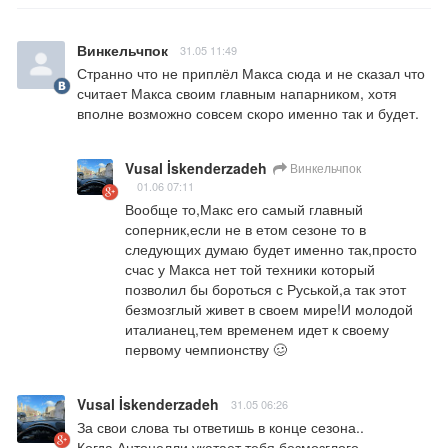
Винкельчпок
31.05 11:49
Странно что не приплёл Макса сюда и не сказал что 
считает Макса своим главным напарником, хотя 
вполне возможно совсем скоро именно так и будет.
Vusal İskenderzadeh
Винкельчпок
01.06 07:11
Вообще то,Макс его самый главный 
соперник,если не в етом сезоне то в 
следующих думаю будет именно так,просто 
счас у Макса нет той техники который 
позволил бы бороться с Руськой,а так этот 
безмозглый живет в своем мире!И молодой 
италианец,тем временем идет к своему 
первому чемпионству 🥴
Vusal İskenderzadeh
31.05 06:26
За свои слова ты ответишь в конце сезона..

Когда Антонелли укатает тебя,безмозглого..