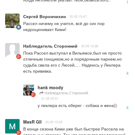
1
Сергей Ворончихин
30.05 15:47
Рассел ничему не учится, всё до сих пор 
недооценивает Кими!
Наблюдатель Сторонний
30.05 14:26
Пока Рассел выступал в Вильямсе,был не просто 
отличным гонщиком,но и порядочным парнем,но 
судьба свела его с Люсей... . Надеюсь у Леклера 
есть прививка.
4
hank moody
Наблюдатель Сторонний
31.05 05:51
у леклера есть оберег - собака и жена))
4
MasR Gll
30.05 13:25
В конце сезона Кими уже был быстрее Рассела на 
отдельных трассах. Так что результат предсказуем!