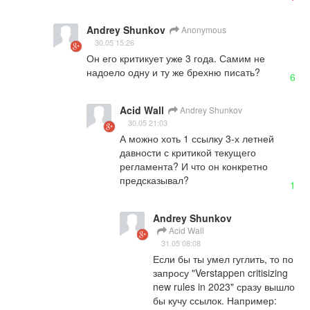
Andrey Shunkov
Anonymous
30.05 15:26
Он его критикует уже 3 года. Самим не 
надоело одну и ту же брехню писать?
6
Acid Wall
Andrey Shunkov
30.05 21:03
А можно хоть 1 ссылку 3-х летней 
давности с критикой текущего 
регламента? И что он конкретно 
предсказывал?
1
Andrey Shunkov
Acid Wall
31.05 08:08
Если бы ты умел гуглить, то по 
запросу "Verstappen critisizing 
new rules in 2023" сразу вышло 
бы кучу ссылок. Например: 