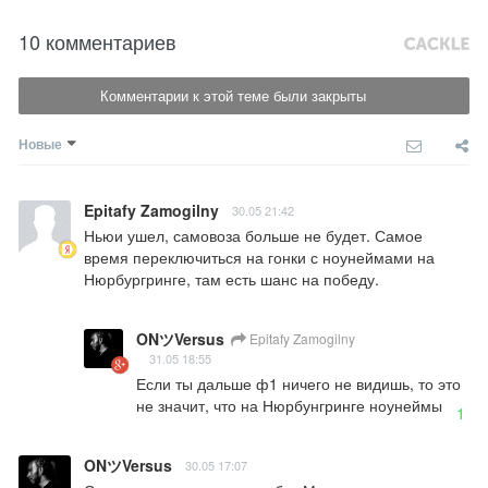
10 комментариев
Комментарии к этой теме были закрыты
Новые
Epitafy Zamogilny
30.05 21:42
Ньюи ушел, самовоза больше не будет. Самое 
время переключиться на гонки с ноунеймами на 
Нюрбургринге, там есть шанс на победу.
ONツVersus
Epitafy Zamogilny
31.05 18:55
Если ты дальше ф1 ничего не видишь, то это 
не значит, что на Нюрбунгринге ноунеймы
1
ONツVersus
30.05 17:07