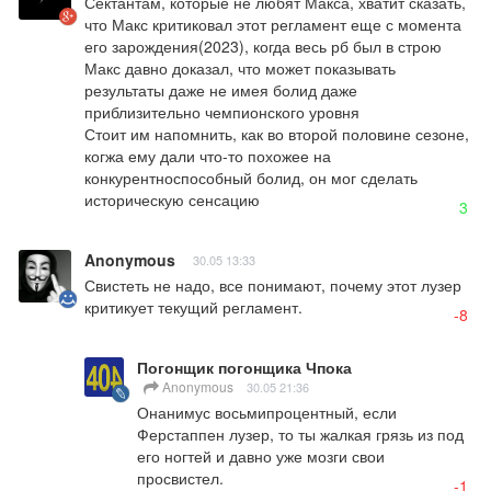
Сектантам, которые не любят Макса, хватит сказать, 
что Макс критиковал этот регламент еще с момента 
его зарождения(2023), когда весь рб был в строю

Макс давно доказал, что может показывать 
результаты даже не имея болид даже 
приблизительно чемпионского уровня

Стоит им напомнить, как во второй половине сезоне, 
когжа ему дали что-то похожее на 
конкурентноспособный болид, он мог сделать 
историческую сенсацию
3
Anonymous
30.05 13:33
Свистеть не надо, все понимают, почему этот лузер 
критикует текущий регламент.
-8
Погонщик погонщика Чпока
Anonymous
30.05 21:36
Онанимус восьмипроцентный, если 
Ферстаппен лузер, то ты жалкая грязь из под 
его ногтей и давно уже мозги свои 
просвистел.
-1