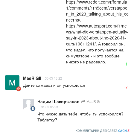
https://www.reddit.com/r/formula
1/comments/1rn5cem/verstappe
n_in_2023_talking_about_his_co
ncerns/, 
https://www.autosport.com/f1/ne
ws/what-did-verstappen-actually-
say-in-2023-about-the-2026-f1-
cars/10811241/. А говорил он, 
что видел, что получается на 
симуляторе - и это вообще 
никого не радовало.
1
MasR Gll
30.05 13:22
Дайте самавоз и он успокоился
-7
Надим Шакиржанов
MasR Gll
31.05 05:23
Что нужно дать тебе, чтобы ты успокоился? 
Таблетку?
КОММЕНТАРИИ ДЛЯ САЙТА
CACKL
E