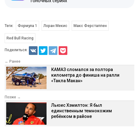
гоночных сериях
Теги:
Формула 1
Лоран Мекис
Макс Ферстаппен
Red Bull Racing
Поделиться:
← Ранее
КАМАЗ сломался за полтора
километра до финиша на ралли
«Такла Макан»
Позже →
Льюис Хэмилтон: Я был
единственным темнокожим
ребёнком в районе