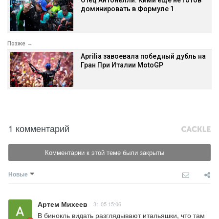
доминировать в Формуле 1
Позже →
Aprilia завоевала победный дубль на
Гран При Италии MotoGP
1 комментарий
Комментарии к этой теме были закрыты
Новые
Артем Михеев
31.05 15:06
В бинокль видать разглядывают итальяшки, что там 