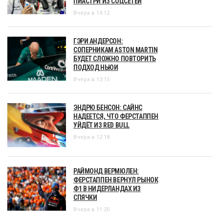
ПИАСТРИ ИЗ СОЦСЕТЕЙ
Вчера в 14:12
ГЭРИ АНДЕРСОН:
СОПЕРНИКАМ ASTON MARTIN
БУДЕТ СЛОЖНО ПОВТОРИТЬ
ПОДХОД НЬЮИ
Вчера в 13:15
ЭНДРЮ БЕНСОН: САЙНС
НАДЕЕТСЯ, ЧТО ФЕРСТАППЕН
УЙДЁТ ИЗ RED BULL
Вчера в 12:18
РАЙМОНД ВЕРМЮЛЕН:
ФЕРСТАППЕН ВЕРНУЛ РЫНОК
Ф1 В НИДЕРЛАНДАХ ИЗ
СПЯЧКИ
Вчера в 11:20