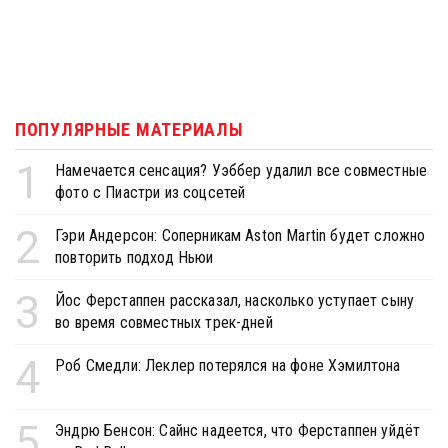
ПОПУЛЯРНЫЕ МАТЕРИАЛЫ
1
Намечается сенсация? Уэббер удалил все совместные
фото с Пиастри из соцсетей
2
Гэри Андерсон: Соперникам Aston Martin будет сложно
повторить подход Ньюи
3
Йос Ферстаппен рассказал, насколько уступает сыну
во время совместных трек-дней
4
Роб Смедли: Леклер потерялся на фоне Хэмилтона
5
Эндрю Бенсон: Сайнс надеется, что Ферстаппен уйдёт