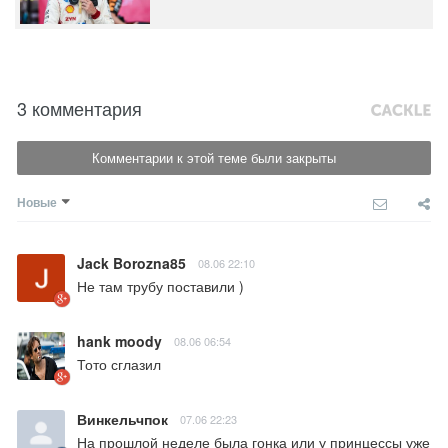
3 комментария
Комментарии к этой теме были закрыты
Новые
Jack Borozna85
08.06 22:10
Не там трубу поставили )
hank moody
08.06 06:54
Тото сглазил
Винкельчпок
07.06 22:23
На прошлой неделе была гонка или у принцессы уже 