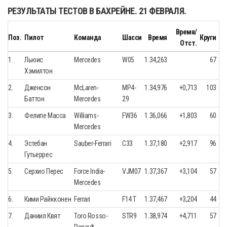
РЕЗУЛЬТАТЫ ТЕСТОВ В БАХРЕЙНЕ. 21 ФЕВРАЛЯ.
Время/
Поз.
Пилот
Команда
Шасси
Время
Круги
Отст.
1.
Льюис
Mercedes
W05
1.34,263
67
Хэмилтон
2.
Дженсон
McLaren-
MP4-
1.34,976
+0,713
103
Баттон
Mercedes
29
3.
Фелипе Масса
Williams-
FW36
1.36,066
+1,803
60
Mercedes
4.
Эстебан
Sauber-Ferrari
C33
1.37,180
+2,917
96
Гутьеррес
5.
Серхио Перес
Force India-
VJM07
1.37,367
+3,104
57
Mercedes
6.
Кими Райкконен
Ferrari
F14 T
1.37,467
+3,204
44
7.
Даниил Квят
Toro Rosso-
STR9
1.38,974
+4,711
57