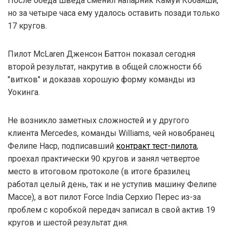
После обеда шведа сменил напарник Камуи Кобаяши,
но за четыре часа ему удалось оставить позади только
17 кругов.
Пилот McLaren Дженсон Баттон показал сегодня
второй результат, накрутив в общей сложности 66
"витков" и доказав хорошую форму команды из
Уокинга.
Не возникло заметных сложностей и у другого
клиента Mercedes, команды Williams, чей новобранец
Фелипе Наср, подписавший
контракт тест-пилота
,
проехал практически 90 кругов и занял четвертое
место в итоговом протоколе (в итоге бразилец
работал целый день, так и не уступив машину Фелипе
Массе), а вот пилот Force India Серхио Перес из-за
проблем с коробкой передач записал в свой актив 19
кругов и шестой результат дня.