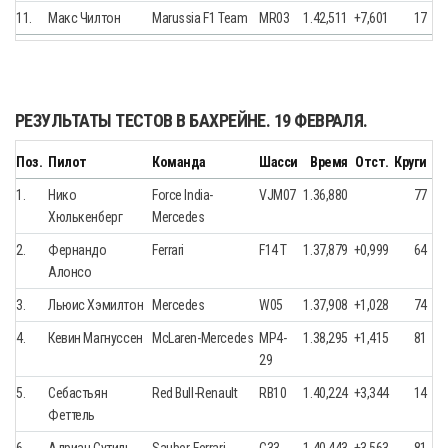
11.
Макс Чилтон
Marussia F1 Team
MR03
1.42,511
+7,601
17
РЕЗУЛЬТАТЫ ТЕСТОВ В БАХРЕЙНЕ. 19 ФЕВРАЛЯ.
Поз.
Пилот
Команда
Шасси
Время
Отст.
Круги
1.
Нико
Force India-
VJM07
1.36,880
77
Хюлькенберг
Mercedes
2.
Фернандо
Ferrari
F14 T
1.37,879
+0,999
64
Алонсо
3.
Льюис Хэмилтон
Mercedes
W05
1.37,908
+1,028
74
4.
Кевин Магнуссен
McLaren-Mercedes
MP4-
1.38,295
+1,415
81
29
5.
Себастьян
Red Bull-Renault
RB10
1.40,224
+3,344
14
Феттель