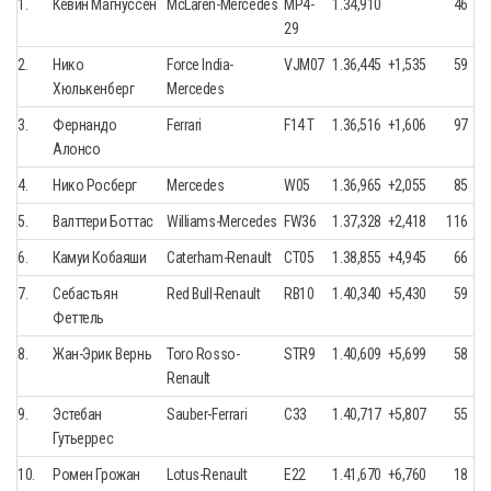
1.
Кевин Магнуссен
McLaren-Mercedes
MP4-
1.34,910
46
29
2.
Нико
Force India-
VJM07
1.36,445
+1,535
59
Хюлькенберг
Mercedes
3.
Фернандо
Ferrari
F14 T
1.36,516
+1,606
97
Алонсо
4.
Нико Росберг
Mercedes
W05
1.36,965
+2,055
85
5.
Валттери Боттас
Williams-Mercedes
FW36
1.37,328
+2,418
116
6.
Камуи Кобаяши
Caterham-Renault
CT05
1.38,855
+4,945
66
7.
Себастьян
Red Bull-Renault
RB10
1.40,340
+5,430
59
Феттель
8.
Жан-Эрик Вернь
Toro Rosso-
STR9
1.40,609
+5,699
58
Renault
9.
Эстебан
Sauber-Ferrari
C33
1.40,717
+5,807
55
Гутьеррес
10.
Ромен Грожан
Lotus-Renault
E22
1.41,670
+6,760
18