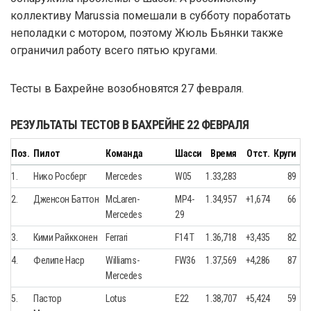
коллективу Marussia помешали в субботу поработать
неполадки с мотором, поэтому Жюль Бьянки также
ограничил работу всего пятью кругами.
Тесты в Бахрейне возобновятся 27 февраля.
РЕЗУЛЬТАТЫ ТЕСТОВ В БАХРЕЙНЕ 22 ФЕВРАЛЯ
Поз.
Пилот
Команда
Шасси
Время
Отст.
Круги
1.
Нико Росберг
Mercedes
W05
1.33,283
89
2.
Дженсон Баттон
McLaren-
MP4-
1.34,957
+1,674
66
Mercedes
29
3.
Кими Райкконен
Ferrari
F14 T
1.36,718
+3,435
82
4.
Фелипе Наср
Williams-
FW36
1.37,569
+4,286
87
Mercedes
5.
Пастор
Lotus
E22
1.38,707
+5,424
59