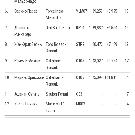
Мальдонадо
6.
Серхио Перес
Force India-
VJM07
1.39,258
+5,975
19
Mercedes
7.
Даниэль
Red Bull-Renault
RB10
1.39,837
+6,554
15
Риккардо
8.
Жан-Эрик Вернь
Toro Rosso-
STR9
1.40,472
+7,189
19
Renault
9.
Камуи Кобаяши
Caterham-
CT05
1.43,027
+9,744
17
Renault
10.
Маркус Эрикссон
Caterham-
CT05
1.45,094
+11,811
4
Renault
11.
Адриан Сутиль
Sauber-Ferrari
C33
-
-
7
12.
Жюль Бьянки
Marussia F1
MR03
-
-
4
Team