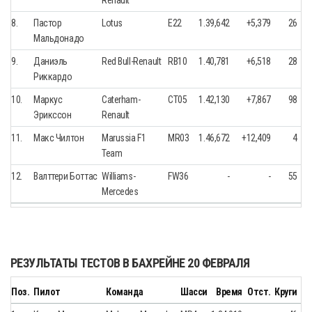
Renault
8.
Пастор
Lotus
E22
1.39,642
+5,379
26
Мальдонадо
9.
Даниэль
Red Bull-Renault
RB10
1.40,781
+6,518
28
Риккардо
10.
Маркус
Caterham-
CT05
1.42,130
+7,867
98
Эрикссон
Renault
11.
Макс Чилтон
Marussia F1
MR03
1.46,672
+12,409
4
Team
12.
Валттери Боттас
Williams-
FW36
-
-
55
Mercedes
РЕЗУЛЬТАТЫ ТЕСТОВ В БАХРЕЙНЕ 20 ФЕВРАЛЯ
Поз.
Пилот
Команда
Шасси
Время
Отст.
Круги