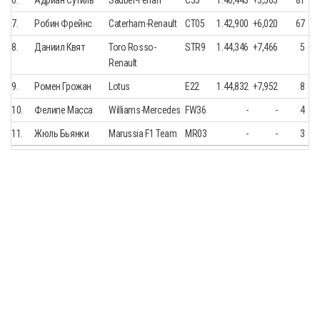
6.
Адриан Сутиль
Sauber-Ferrari
C33
1.40,443
+3,563
81
7.
Робин Фрейнс
Caterham-Renault
CT05
1.42,900
+6,020
67
8.
Даниил Квят
Toro Rosso-
STR9
1.44,346
+7,466
5
Renault
9.
Ромен Грожан
Lotus
E22
1.44,832
+7,952
8
10.
Фелипе Масса
Williams-Mercedes
FW36
-
-
4
11.
Жюль Бьянки
Marussia F1 Team
MR03
-
-
3