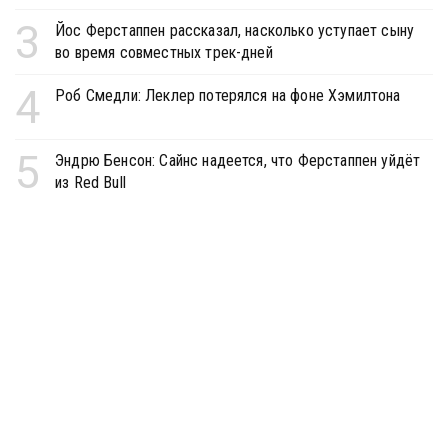
3
Йос Ферстаппен рассказал, насколько уступает сыну
во время совместных трек-дней
4
Роб Смедли: Леклер потерялся на фоне Хэмилтона
5
Эндрю Бенсон: Сайнс надеется, что Ферстаппен уйдёт
из Red Bull