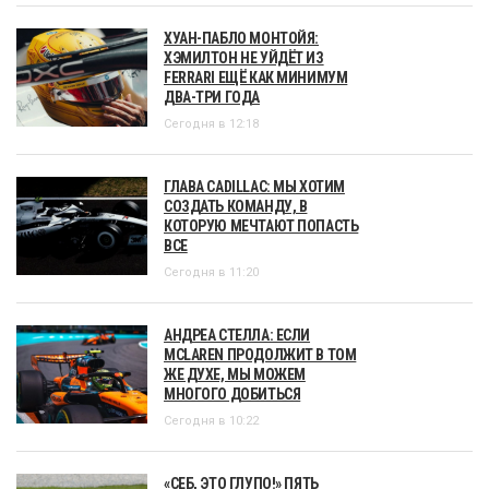
ХУАН-ПАБЛО МОНТОЙЯ:
ХЭМИЛТОН НЕ УЙДЁТ ИЗ
FERRARI ЕЩЁ КАК МИНИМУМ
ДВА-ТРИ ГОДА
Сегодня в 12:18
ГЛАВА CADILLAC: МЫ ХОТИМ
СОЗДАТЬ КОМАНДУ, В
КОТОРУЮ МЕЧТАЮТ ПОПАСТЬ
ВСЕ
Сегодня в 11:20
АНДРЕА СТЕЛЛА: ЕСЛИ
MCLAREN ПРОДОЛЖИТ В ТОМ
ЖЕ ДУХЕ, МЫ МОЖЕМ
МНОГОГО ДОБИТЬСЯ
Сегодня в 10:22
«СЕБ, ЭТО ГЛУПО!» ПЯТЬ