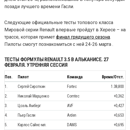
позади лучшего времени Гасли.
Следующие официальные тесты топового класса
Мировой серии Renault впервые пройдут в Хересе – на
трассе, которая примет
финал грядущего сезона
.
Пилоты смогут познакомиться с ней 24-26 марта .
ТЕСТЫ ФОРМУЛЫ RENAULT 3.5 В АЛЬКАНИСЕ. 27
ФЕВРАЛЯ. УТРЕННЯЯ СЕССИЯ
Поз.
Пилот
Команда
Время/Отст.
1.
Сергей Сироткин
Fortec
1.38,800
2.
Николай Марценко
Comtec
+0,362
3.
Цоэль Амберг
AVF
+0,427
4.
Пьер Гасли
Arden
+0,653
5.
Карлос Сайнс-мл.
DAMS
+0,695