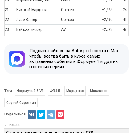
21.
Николай Марценко
Comtec
+1,695
24
22.
Лиам Вентер
Comtec
+2,460
41
23.
Бейтске Виссер
AV
+2,593
48
Подписывайтесь на Autosport.com.ru в Max,
чтобы всегда быть в курсе самых
актуальных событий в Формуле 1 и других
гоночных сериях
Теги:
Формула 3.5 V8
ФR3.5
Марценко
Мавланов
Сергей Сироткин
Поделиться:
← Ранее
Сутиль позитивно оценил надежность С33