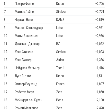
6.
Пьетро Фантен
Draco
+0,706
7.
Матиас Лайне
Strakka
+0,774
8.
Норман Нато
DAMS
+0,819
9.
Марлон Стокинджер
Lotus
+0,931
10.
Матье Ваксивьер
Lotus
+0,986
11.
Джазман Джафар
ISR
+1,032
12.
Уилл Стивенс
Strakka
+1,093
13.
Уилл Буллер
Arden
+1,386
14.
Найджел Мелькер
Tech 1
+1,416
15.
Лука Гьотто
Draco
+1,511
16.
Оливер Роуленд
Fortec
+1,807
17.
Роберто Мери
Zeta
+1,850
18.
Мейндерт ван Бурен
Pons
+2,190
19.
Роман Мавланов
Zeta
+2,428