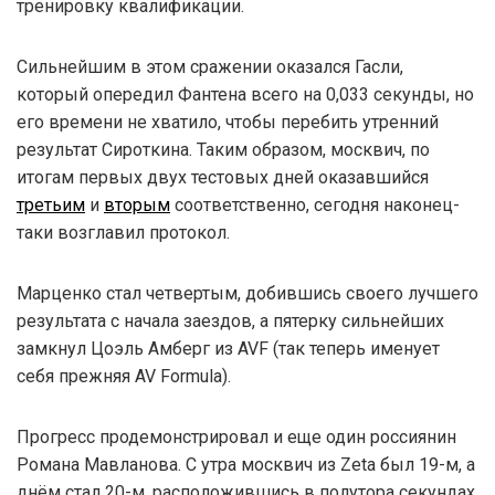
тренировку квалификации.
Сильнейшим в этом сражении оказался Гасли,
который опередил Фантена всего на 0,033 секунды, но
его времени не хватило, чтобы перебить утренний
результат Сироткина. Таким образом, москвич, по
итогам первых двух тестовых дней оказавшийся
третьим
и
вторым
соответственно, сегодня наконец-
таки возглавил протокол.
Марценко стал четвертым, добившись своего лучшего
результата с начала заездов, а пятерку сильнейших
замкнул Цоэль Амберг из AVF (так теперь именует
себя прежняя AV Formula).
Прогресс продемонстрировал и еще один россиянин
Романа Мавланова. С утра москвич из Zeta был 19-м, а
днём стал 20-м, расположившись в полутора секундах