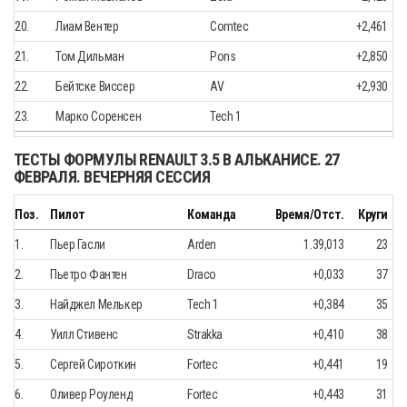
20.
Лиам Вентер
Comtec
+2,461
21.
Том Дильман
Pons
+2,850
22.
Бейтске Виссер
AV
+2,930
23.
Марко Соренсен
Tech 1
ТЕСТЫ ФОРМУЛЫ RENAULT 3.5 В АЛЬКАНИСЕ. 27
ФЕВРАЛЯ. ВЕЧЕРНЯЯ СЕССИЯ
Поз.
Пилот
Команда
Время/Отст.
Круги
1.
Пьер Гасли
Arden
1.39,013
23
2.
Пьетро Фантен
Draco
+0,033
37
3.
Найджел Мелькер
Tech 1
+0,384
35
4.
Уилл Стивенс
Strakka
+0,410
38
5.
Сергей Сироткин
Fortec
+0,441
19
6.
Оливер Роуленд
Fortec
+0,443
31