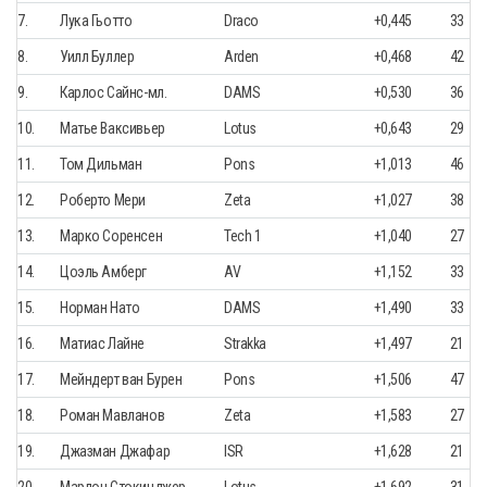
7.
Лука Гьотто
Draco
+0,445
33
8.
Уилл Буллер
Arden
+0,468
42
9.
Карлос Сайнс-мл.
DAMS
+0,530
36
10.
Матье Ваксивьер
Lotus
+0,643
29
11.
Том Дильман
Pons
+1,013
46
12.
Роберто Мери
Zeta
+1,027
38
13.
Марко Соренсен
Tech 1
+1,040
27
14.
Цоэль Амберг
AV
+1,152
33
15.
Норман Нато
DAMS
+1,490
33
16.
Матиас Лайне
Strakka
+1,497
21
17.
Мейндерт ван Бурен
Pons
+1,506
47
18.
Роман Мавланов
Zeta
+1,583
27
19.
Джазман Джафар
ISR
+1,628
21
20.
Марлон Стокинджер
Lotus
+1,692
31