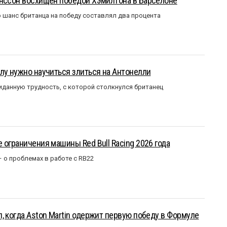
анссон восхищён победой Хэмилтона в Барселоне
 шанс британца на победу составлял два процента
лу нужно научиться злиться на Антонелли
данную трудность, с которой столкнулся британец
 ограничения машины Red Bull Racing 2026 года
– о проблемах в работе с RB22
, когда Aston Martin одержит первую победу в Формуле