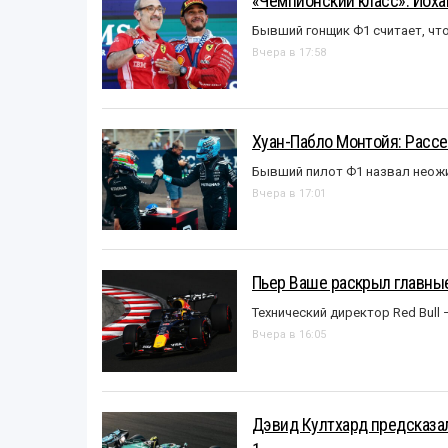
«Чемпионский класс». Йох
Бывший гонщик Ф1 считает, что
Вчера в 17:58
Хуан-Пабло Монтойя: Рассе
Бывший пилот Ф1 назвал неожи
Вчера в 17:01
Пьер Ваше раскрыл главные
Технический директор Red Bull 
Вчера в 16:05
Дэвид Култхард предсказал