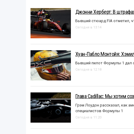
Джонни Херберт: В штрафах
Бывший стюард FIA отметил, ч
Сегодня в 13:14
Хуан-Пабло Монтойя: Хэмилт
Бывший пилот Формулы 1 дал с
Сегодня в 12:18
Глава Cadillac: Мы хотим с
Грэм Лоудон рассказал, как а
специалистов Формулы 1
Сегодня в 11:20