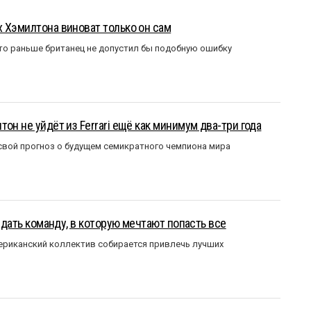
 Хэмилтона виноват только он сам
то раньше британец не допустил бы подобную ошибку
он не уйдёт из Ferrari ещё как минимум два-три года
вой прогноз о будущем семикратного чемпиона мира
оздать команду, в которую мечтают попасть все
мериканский коллектив собирается привлечь лучших