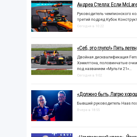
Андреа Стелла: Если McLar
Руководитель чемпионского ко
третий подряд Кубок Конструк
Сегодня в 10:22
«Себ, это глупо!» Пять лег
Двойная дисквалификация Ferra
Хэмилтона, половинчатые очки и
под названием «Mульти 21»…
Сегодня в 9:02
«Должно быть, Лагрю хорош
Бывший руководитель Haas пох
Вчера в 18:55