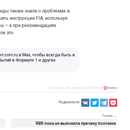
нды также знали о проблемах в
ать инструкции FIA, используя
ы – а при рекомендациях
и это.
t.com.ru в Max, чтобы всегда быть в
бытий в Формуле 1 и других
Сообщить об ошибке (Ctrl+Enter)
Поделиться:
Позже →
RBR пока не выяснила причину поломки