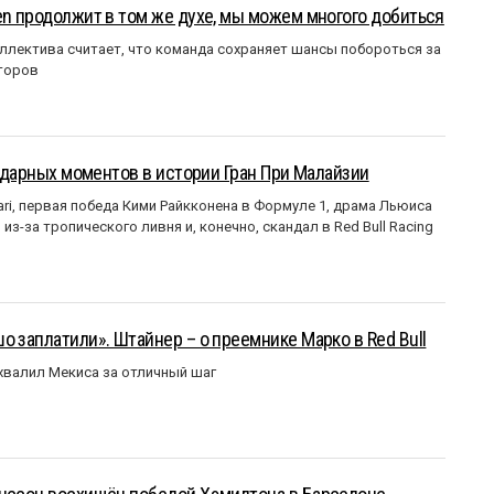
en продолжит в том же духе, мы можем многого добиться
ллектива считает, что команда сохраняет шансы побороться за
торов
ендарных моментов в истории Гран При Малайзии
ri, первая победа Кими Райкконена в Формуле 1, драма Льюиса
з-за тропического ливня и, конечно, скандал в Red Bull Racing
о заплатили». Штайнер – о преемнике Марко в Red Bull
валил Мекиса за отличный шаг