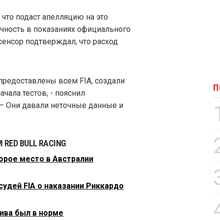
, что подаст апелляцию на это
очность в показаниях официального
сенсор подтверждал, что расход
предоставлены всем FIA, создали
П
ала тестов, - пояснил
 – Они давали неточные данные и
RED BULL RACING
орое место в Австралии
судей FIA о наказании Риккардо
ива был в норме