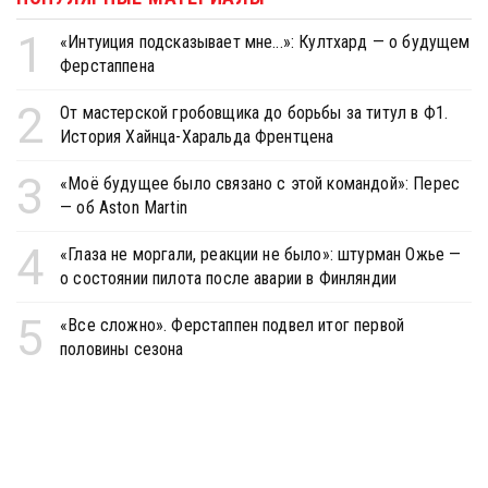
1
«Интуиция подсказывает мне...»: Култхард — о будущем
Ферстаппена
2
От мастерской гробовщика до борьбы за титул в Ф1.
История Хайнца-Харальда Френтцена
3
«Моё будущее было связано с этой командой»: Перес
— об Aston Martin
4
«Глаза не моргали, реакции не было»: штурман Ожье —
о состоянии пилота после аварии в Финляндии
5
«Все сложно». Ферстаппен подвел итог первой
половины сезона