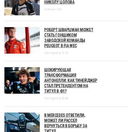
НИКОЛУ ЦОЛОВА
только что
РОБЕРТ ШВАРЦМАН МОЖЕТ
СТАТЬ ГОНЩИКОМ
ЗАВОДСКОЙ КОМАНДЫ
PEUGEOT В FIA WEC
Сегодня в 9:10
ШОКИРУЮЩАЯ
ТРАНСФОРМАЦИЯ
АНТОНЕЛЛИ: КАК ТИНЕЙДЖЕР
СТАЛ ПРЕТЕНДЕНТОМ НА
ТИТУЛ В Ф1?
Сегодня в 8:30
В MERCEDES ОТВЕТИЛИ,
МОЖЕТ ЛИ РАССЕЛ
ВЕРНУТЬСЯ В БОРЬБУ ЗА
ТИТУЛ