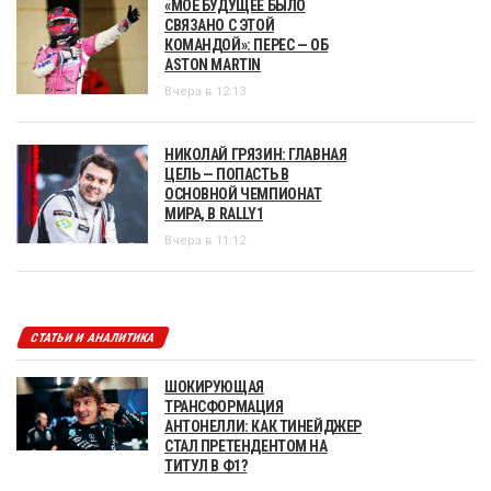
«МОЁ БУДУЩЕЕ БЫЛО
СВЯЗАНО С ЭТОЙ
КОМАНДОЙ»: ПЕРЕС — ОБ
ASTON MARTIN
Вчера в 12:13
НИКОЛАЙ ГРЯЗИН: ГЛАВНАЯ
ЦЕЛЬ — ПОПАСТЬ В
ОСНОВНОЙ ЧЕМПИОНАТ
МИРА, В RALLY1
Вчера в 11:12
СТАТЬИ И АНАЛИТИКА
ШОКИРУЮЩАЯ
ТРАНСФОРМАЦИЯ
АНТОНЕЛЛИ: КАК ТИНЕЙДЖЕР
СТАЛ ПРЕТЕНДЕНТОМ НА
ТИТУЛ В Ф1?