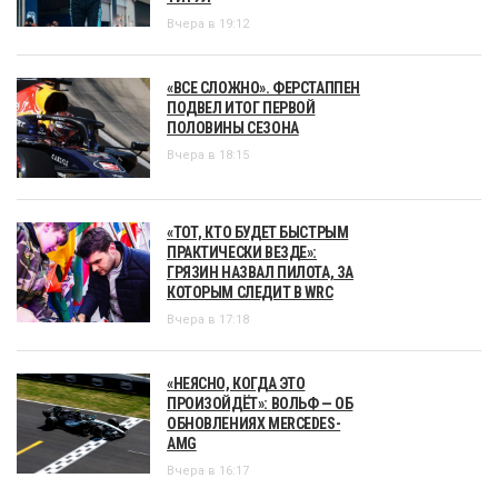
Вчера в 19:12
«ВСЕ СЛОЖНО». ФЕРСТАППЕН
ПОДВЕЛ ИТОГ ПЕРВОЙ
ПОЛОВИНЫ СЕЗОНА
Вчера в 18:15
«ТОТ, КТО БУДЕТ БЫСТРЫМ
ПРАКТИЧЕСКИ ВЕЗДЕ»:
ГРЯЗИН НАЗВАЛ ПИЛОТА, ЗА
КОТОРЫМ СЛЕДИТ В WRC
Вчера в 17:18
«НЕЯСНО, КОГДА ЭТО
ПРОИЗОЙДЁТ»: ВОЛЬФ — ОБ
ОБНОВЛЕНИЯХ MERCEDES-
AMG
Вчера в 16:17