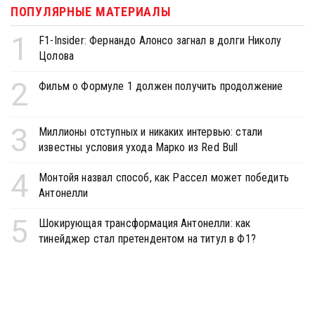
ПОПУЛЯРНЫЕ МАТЕРИАЛЫ
1
F1-Insider: Фернандо Алонсо загнал в долги Николу
Цолова
2
Фильм о Формуле 1 должен получить продолжение
3
Миллионы отступных и никаких интервью: стали
известны условия ухода Марко из Red Bull
4
Монтойя назвал способ, как Рассел может победить
Антонелли
5
Шокирующая трансформация Антонелли: как
тинейджер стал претендентом на титул в Ф1?