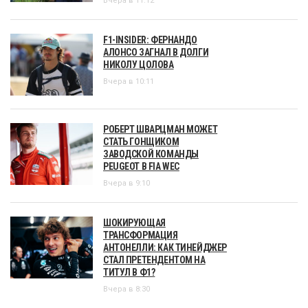
Вчера в 11:12
F1-INSIDER: ФЕРНАНДО
АЛОНСО ЗАГНАЛ В ДОЛГИ
НИКОЛУ ЦОЛОВА
Вчера в 10:11
РОБЕРТ ШВАРЦМАН МОЖЕТ
СТАТЬ ГОНЩИКОМ
ЗАВОДСКОЙ КОМАНДЫ
PEUGEOT В FIA WEC
Вчера в 9:10
ШОКИРУЮЩАЯ
ТРАНСФОРМАЦИЯ
АНТОНЕЛЛИ: КАК ТИНЕЙДЖЕР
СТАЛ ПРЕТЕНДЕНТОМ НА
ТИТУЛ В Ф1?
Вчера в 8:30