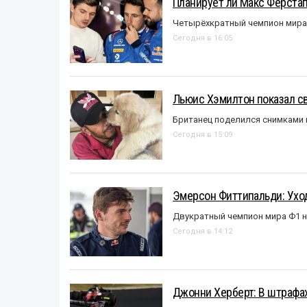
Планирует ли Макс Ферста
Четырёхкратный чемпион мира 
Сегодня в 16:05
Льюис Хэмилтон показал с
Британец поделился снимками 
Сегодня в 15:09
Эмерсон Фиттипальди: Уход
Двукратный чемпион мира Ф1 н
Сегодня в 14:12
Джонни Херберт: В штрафах