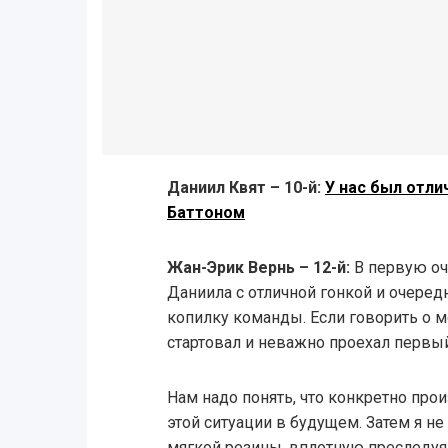
Даниил Квят – 10-й:
У нас был отл
Баттоном
Жан-Эрик Вернь – 12-й:
В первую оч
Даниила с отличной гонкой и очеред
копилку команды. Если говорить о м
стартовал и неважно проехал первый
Нам надо понять, что конкретно про
этой ситуации в будущем. Затем я н
мягкой резины, вплотную преследуя 