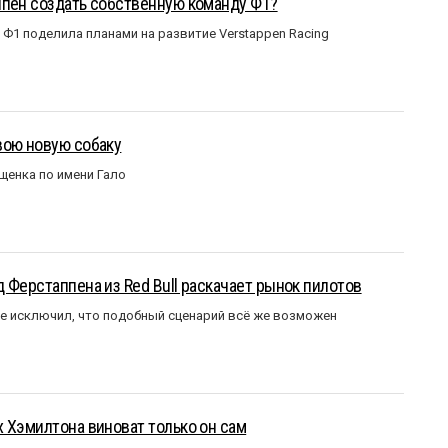
ппен создать собственную команду Ф1?
Ф1 поделила планами на развитие Verstappen Racing
вою новую собаку
щенка по имени Гало
 Ферстаппена из Red Bull раскачает рынок пилотов
е исключил, что подобный сценарий всё же возможен
 Хэмилтона виноват только он сам