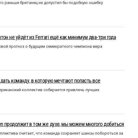
то раньше британец не допустил бы подобную ошибку
он не уйдёт из Ferrari ещё как минимум два-три года
вой прогноз о будущем семикратного чемпиона мира
оздать команду, в которую мечтают попасть все
мериканский коллектив собирается привлечь лучших
en продолжит в том же духе, мы можем многого добиться
ллектива считает, что команда сохраняет шансы побороться за