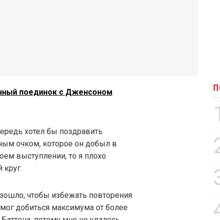
П
ичный поединок с Дженсоном
ередь хотел бы поздравить
ным очком, которое он добыл в
оем выступлении, то я плохо
 круг.
изошло, чтобы избежать повторения
е мог добиться максимума от более
Баттона, потому мне не удалось