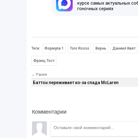
курсе самых актуальных со
гоночных сериях
Теги:
Формула 1
Toro Rosso
Вернь
Даниил Квят
Франц Тост
← Ранее
Баттон переживает из-за спада McLaren
Комментарии