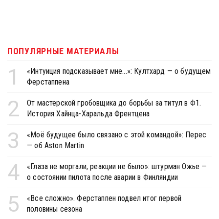
ПОПУЛЯРНЫЕ МАТЕРИАЛЫ
1
«Интуиция подсказывает мне...»: Култхард — о будущем
Ферстаппена
2
От мастерской гробовщика до борьбы за титул в Ф1.
История Хайнца-Харальда Френтцена
3
«Моё будущее было связано с этой командой»: Перес
— об Aston Martin
4
«Глаза не моргали, реакции не было»: штурман Ожье —
о состоянии пилота после аварии в Финляндии
5
«Все сложно». Ферстаппен подвел итог первой
половины сезона