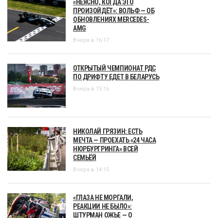
«НЕЯСНО, КОГДА ЭТО
ПРОИЗОЙДЁТ»: ВОЛЬФ — ОБ
ОБНОВЛЕНИЯХ MERCEDES-
AMG
Вчера в 16:17
ОТКРЫТЫЙ ЧЕМПИОНАТ РДС
ПО ДРИФТУ ЕДЕТ В БЕЛАРУСЬ
Вчера в 15:16
НИКОЛАЙ ГРЯЗИН: ЕСТЬ
МЕЧТА — ПРОЕХАТЬ «24 ЧАСА
НЮРБУРГРИНГА» ВСЕЙ
СЕМЬЁЙ
Вчера в 14:15
«ГЛАЗА НЕ МОРГАЛИ,
РЕАКЦИИ НЕ БЫЛО»:
ШТУРМАН ОЖЬЕ — О