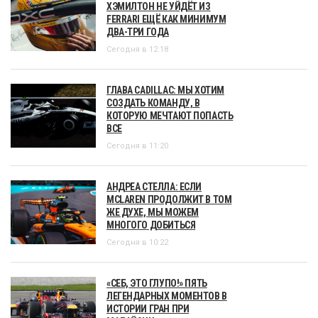
ХЭМИЛТОН НЕ УЙДЁТ ИЗ
FERRARI ЕЩЁ КАК МИНИМУМ
ДВА-ТРИ ГОДА
Сегодня в 12:18
ГЛАВА CADILLAC: МЫ ХОТИМ
СОЗДАТЬ КОМАНДУ, В
КОТОРУЮ МЕЧТАЮТ ПОПАСТЬ
ВСЕ
Сегодня в 11:20
АНДРЕА СТЕЛЛА: ЕСЛИ
MCLAREN ПРОДОЛЖИТ В ТОМ
ЖЕ ДУХЕ, МЫ МОЖЕМ
МНОГОГО ДОБИТЬСЯ
Сегодня в 10:22
«СЕБ, ЭТО ГЛУПО!» ПЯТЬ
ЛЕГЕНДАРНЫХ МОМЕНТОВ В
ИСТОРИИ ГРАН ПРИ