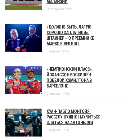
МАЛАЙЗИИ
Сегодня в 9:02
«ДОЛЖНО БЫТЬ, ЛАГРЮ
ХОРОШО ЗАПЛАТИЛИ».
ШТАЙНЕР – О ПРЕЕМНИКЕ
МАРКО В RED BULL
Вчера в 18:55
«ЧЕМПИОНСКИЙ КЛАСС».
ЙОХАНССОН ВОСХИЩЁН
ПОБЕДОЙ ХЭМИЛТОНА В
БАРСЕЛОНЕ
Вчера в 17:58
ХУАН-ПАБЛО МОНТОЙЯ:
РАССЕЛУ НУЖНО НАУЧИТЬСЯ
ЗЛИТЬСЯ НА АНТОНЕЛЛИ
Вчера в 17:01