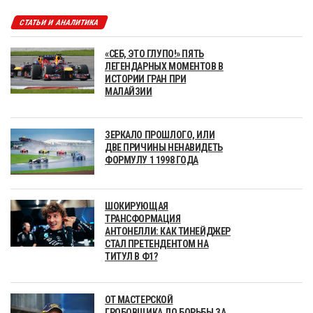
СТАТЬИ И АНАЛИТИКА
«СЕБ, ЭТО ГЛУПО!» ПЯТЬ
ЛЕГЕНДАРНЫХ МОМЕНТОВ В
ИСТОРИИ ГРАН ПРИ
МАЛАЙЗИИ
ЗЕРКАЛО ПРОШЛОГО, ИЛИ
ДВЕ ПРИЧИНЫ НЕНАВИДЕТЬ
ФОРМУЛУ 1 1998 ГОДА
ШОКИРУЮЩАЯ
ТРАНСФОРМАЦИЯ
АНТОНЕЛЛИ: КАК ТИНЕЙДЖЕР
СТАЛ ПРЕТЕНДЕНТОМ НА
ТИТУЛ В Ф1?
ОТ МАСТЕРСКОЙ
ГРОБОВЩИКА ДО БОРЬБЫ ЗА