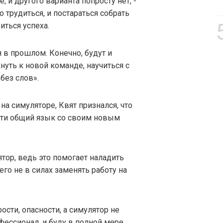
 и другого варианта попросту нет, -
 трудиться, и постараться собрать
иться успеха.
я в прошлом. Конечно, будут и
уть к новой команде, научиться с
без слов».
а симуляторе, Квят признался, что
айти общий язык со своим новым
ятор, ведь это помогает наладить
го не в силах заменять работу на
сти, опасности, а симулятор не
фессионал, и буду в полной мере