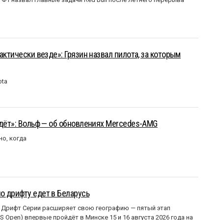
актически везде»: Грязин назвал пилота, за которым
ota
йдёт»: Вольф — об обновлениях Mercedes-AMG
но, когда
о дрифту едет в Беларусь
 Дрифт Серии расширяет свою географию — пятый этап
 Open) впервые пройдёт в Минске 15 и 16 августа 2026 года на