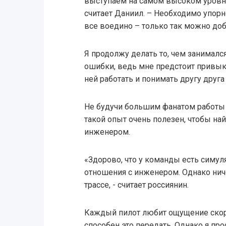
выступаем на самом высоком уровне,
считает Даниил. – Необходимо упорно
все воедино – только так можно доб
Я продолжу делать то, чем занималс
ошибки, ведь мне предстоит привыкн
ней работать и понимать другу друга 
Не будучи большим фанатом работы н
такой опыт очень полезен, чтобы н
инженером.
«Здорово, что у команды есть симул
отношения с инженером. Однако ниче
трассе, - считает россиянин.
Каждый пилот любит ощущение скоро
способен это передать. Однако я про