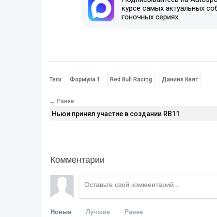
курсе самых актуальных со
гоночных сериях
Теги:
Формула 1
Red Bull Racing
Даниил Квят
← Ранее
Ньюи принял участие в создании RB11
Комментарии
Новые
Лучшие
Ранее