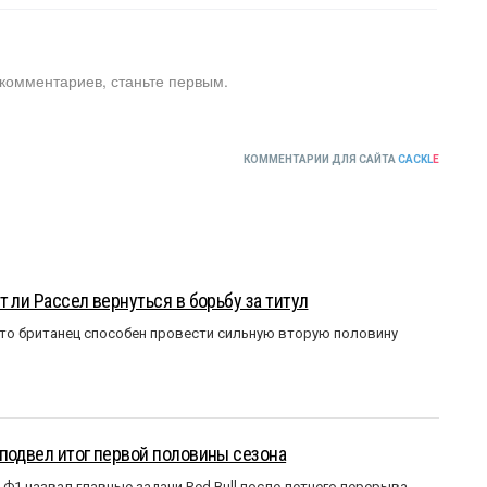
 комментариев, станьте первым.
КОММЕНТАРИИ ДЛЯ САЙТА
CACKL
E
 ли Рассел вернуться в борьбу за титул
что британец способен провести сильную вторую половину
подвел итог первой половины сезона
Ф1 назвал главные задачи Red Bull после летнего перерыва