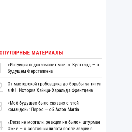
ОПУЛЯРНЫЕ МАТЕРИАЛЫ
1
«Интуиция подсказывает мне...»: Култхард — о
будущем Ферстаппена
2
От мастерской гробовщика до борьбы за титул
в Ф1. История Хайнца-Харальда Френтцена
3
«Моё будущее было связано с этой
командой»: Перес — об Aston Martin
4
«Глаза не моргали, реакции не было»: штурман
Ожье — о состоянии пилота после аварии в