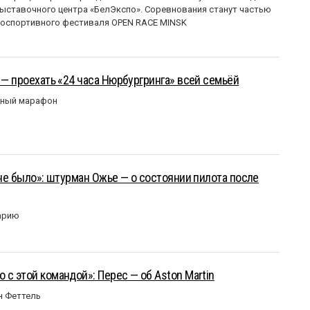
ставочного центра «БелЭкспо». Соревнования станут частью
оспортивного фестиваля OPEN RACE MINSK
 — проехать «24 часа Нюрбургринга» всей семьёй
рный марафон
 не было»: штурман Ожье — о состоянии пилота после
арию
 с этой командой»: Перес — об Aston Martin
н Феттель