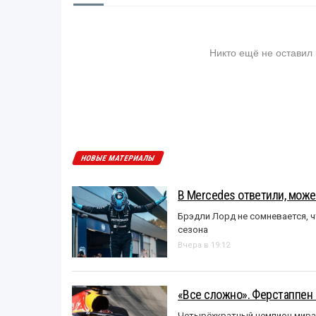
Никто ещё не оставил
НОВЫЕ МАТЕРИАЛЫ
В Mercedes ответили, может
Брэдли Лорд не сомневается, 
сезона
Вчера в 19:12
«Все сложно». Ферстаппен 
Четырёхкратный чемпион мира 