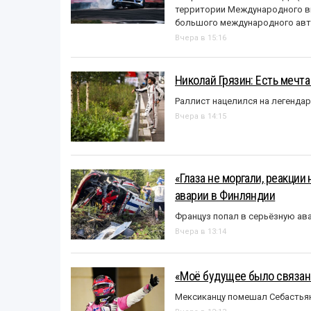
территории Международного вы
большого международного авт
Вчера в 15:16
Николай Грязин: Есть мечта
Раллист нацелился на легенда
Вчера в 14:15
«Глаза не моргали, реакции
аварии в Финляндии
Француз попал в серьёзную ав
Вчера в 13:14
«Моё будущее было связано
Мексиканцу помешал Себастья