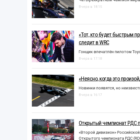
Вчера в 18:15
«Тот, кто будет быстрым пр
следит в WRC
Гонщик впечатлён пилотом Toy
Вчера в 17:18
«Неясно, когда это произо
Новинки появятся, но неизвест
Вчера в 16:17
Открытый чемпионат РДС п
«Второй дивизион» Российской
Открытого чемпионата РДС (RDS