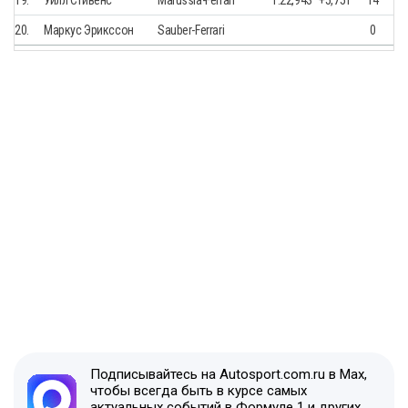
19.
Уилл Стивенс
Marussia-Ferrari
1.22,943
+5,751
14
20.
Маркус Эрикссон
Sauber-Ferrari
0
Подписывайтесь на Autosport.com.ru в Max,
чтобы всегда быть в курсе самых
актуальных событий в Формуле 1 и других