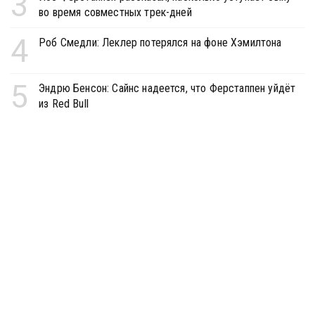
3
во время совместных трек-дней
4
Роб Смедли: Леклер потерялся на фоне Хэмилтона
5
Эндрю Бенсон: Сайнс надеется, что Ферстаппен уйдёт
из Red Bull