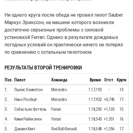
Ни одного круга после обеда не провел пилот Sauber
Маркус Эрикссон, на машине которого возникли
достаточно серьезные проблемы с силовой
установкой Ferrari. Однако в результате дождевых
погодных условий он практически ничего не потерял
по сравнению с остальным пелотоном.
РЕЗУЛЬТАТЫ ВТОРОЙ ТРЕНИРОВКИ
Поз.
Пилот
Команда
Время
Отст.
Круги
1.
Льюис Хэмилтон
Mercedes
1.17,192
-
13
2.
Нико Росберг
Mercedes
1.17,932
+0,740
17
3.
Себастьян Феттель
Ferrari
1.18,295
+1,103
15
4.
Кими Райкконен
Ferrari
1.18,543
+1,351
16
5.
Даниил Квят
Red Bull-Renault
1.18,548
+1,356
17