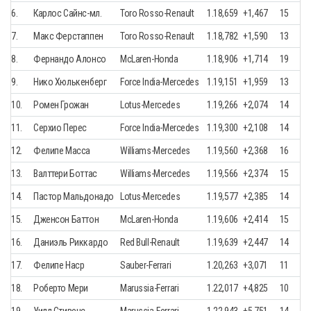
6.
Карлос Сайнс-мл.
Toro Rosso-Renault
1.18,659
+1,467
15
7.
Макс Ферстаппен
Toro Rosso-Renault
1.18,782
+1,590
13
8.
Фернандо Алонсо
McLaren-Honda
1.18,906
+1,714
19
9.
Нико Хюлькенберг
Force India-Mercedes
1.19,151
+1,959
13
10.
Ромен Грожан
Lotus-Mercedes
1.19,266
+2,074
14
11.
Серхио Перес
Force India-Mercedes
1.19,300
+2,108
14
12.
Фелипе Масса
Williams-Mercedes
1.19,560
+2,368
16
13.
Валттери Боттас
Williams-Mercedes
1.19,566
+2,374
15
14.
Пастор Мальдонадо
Lotus-Mercedes
1.19,577
+2,385
14
15.
Дженсон Баттон
McLaren-Honda
1.19,606
+2,414
15
16.
Даниэль Риккардо
Red Bull-Renault
1.19,639
+2,447
14
17.
Фелипе Наср
Sauber-Ferrari
1.20,263
+3,071
11
18.
Роберто Мери
Marussia-Ferrari
1.22,017
+4,825
10