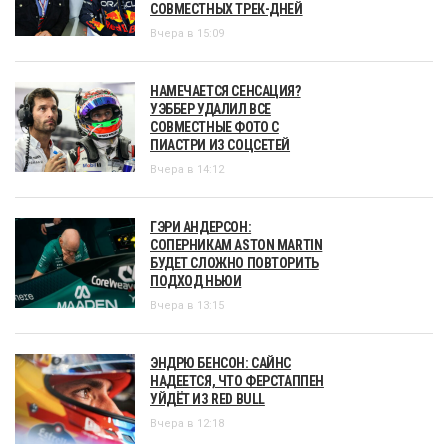
СОВМЕСТНЫХ ТРЕК-ДНЕЙ
Вчера в 15:09
НАМЕЧАЕТСЯ СЕНСАЦИЯ?
УЭББЕР УДАЛИЛ ВСЕ
СОВМЕСТНЫЕ ФОТО С
ПИАСТРИ ИЗ СОЦСЕТЕЙ
Вчера в 14:12
ГЭРИ АНДЕРСОН:
СОПЕРНИКАМ ASTON MARTIN
БУДЕТ СЛОЖНО ПОВТОРИТЬ
ПОДХОД НЬЮИ
Вчера в 13:15
ЭНДРЮ БЕНСОН: САЙНС
НАДЕЕТСЯ, ЧТО ФЕРСТАППЕН
УЙДЁТ ИЗ RED BULL
Вчера в 12:18