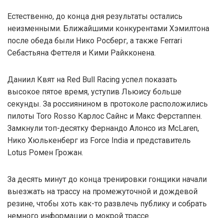
Естественно, до конца дня результаты остались
неизменными. Ближайшими конкурентами Хэмилтона
после обеда были Нико Росберг, а также Ferrari
Себастьяна Феттеля и Кими Райкконена.
Даниил Квят на Red Bull Racing успел показать
высокое пятое время, уступив Льюису больше
секунды. За россиянином в протоколе расположились
пилоты Toro Rosso Карлос Сайнс и Макс Ферстаппен.
Замкнули топ-десятку Фернандо Алонсо из McLaren,
Нико Хюлькенберг из Force India и представитель
Lotus Ромен Грожан.
За десять минут до конца тренировки гонщики начали
выезжать на трассу на промежуточной и дождевой
резине, чтобы хоть как-то развлечь публику и собрать
немного информации о мокрой трассе.