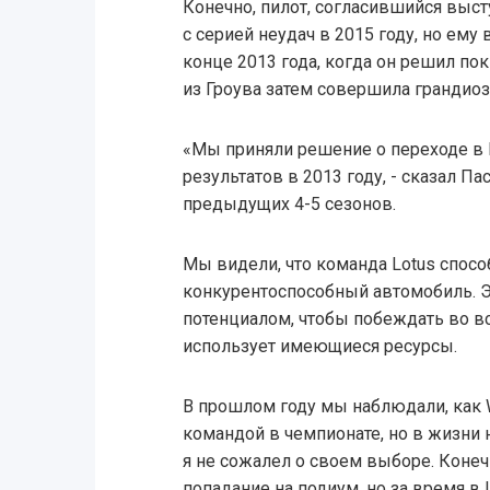
Конечно, пилот, согласившийся выст
с серией неудач в 2015 году, но ему 
конце 2013 года, когда он решил поки
из Гроува затем совершила грандио
«Мы приняли решение о переходе в L
результатов в 2013 году, - сказал Па
предыдущих 4-5 сезонов.
Мы видели, что команда Lotus спосо
конкурентоспособный автомобиль. Э
потенциалом, чтобы побеждать во вс
использует имеющиеся ресурсы.
В прошлом году мы наблюдали, как W
командой в чемпионате, но в жизни
я не сожалел о своем выборе. Конечн
попадание на подиум, но за время в 