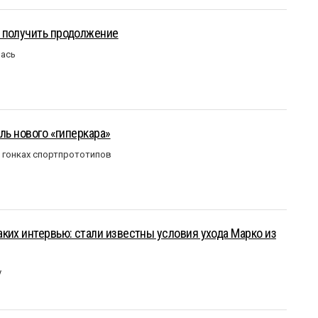
 получить продолжение
лась
ль нового «гиперкара»
в гонках спортпрототипов
ких интервью: стали известны условия ухода Марко из
у