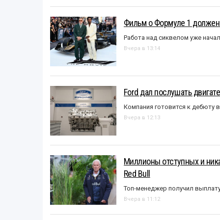
Фильм о Формуле 1 должен
Работа над сиквелом уже нача
Вчера в 13:14
Ford дал послушать двигате
Компания готовится к дебюту 
Вчера в 12:13
Миллионы отступных и ника
Red Bull
Топ-менеджер получил выплат
Вчера в 11:12