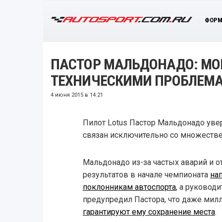
ФОРМ
ПАСТОР МАЛЬДОНАДО: МОЙ
ТЕХНИЧЕСКИМИ ПРОБЛЕМ
4 июня 2015 в 14:21
Пилот Lotus Пастор Мальдонадо увере
связан исключительно со множеств
Мальдонадо из-за частых аварий и 
результатов в начале чемпионата
на
поклонникам автоспорта
, а руковод
предупредил Пастора, что даже ми
гарантируют ему сохранение места
.