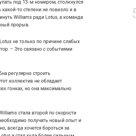
упать под 13-м номером, столкнулся
в какой-то степени не повезло и в
нуть Williams ради Lotus, а команда
зный прорыв.
otus не только по причине слабых
стор. – Это связано с событиями
бна регулярно строить
тот коллектив не обладает
ех гонках, но она максимально
illiams стала второй по скорости
 необходимо получать новый опыт и
о, всегда хочется бороться за
Lotus я стал куда более сильным