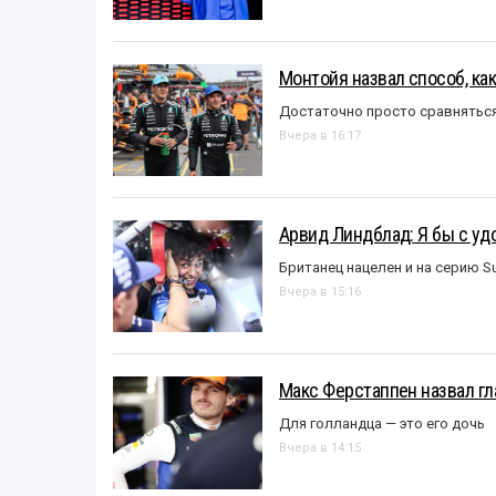
Монтойя назвал способ, ка
Достаточно просто сравняться
Вчера в 16:17
Арвид Линдблад: Я бы с уд
Британец нацелен и на серию S
Вчера в 15:16
Макс Ферстаппен назвал гл
Для голландца — это его дочь
Вчера в 14:15