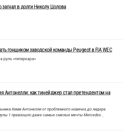
о загнал в долги Николу Цолова
ать гонщиком заводской команды Peugeot в FIA WEC
а руль «гиперкара»
 Антонелли: как тинейджер стал претендентом на
ника Кими Антонелли от проблемного новичка до лидера
улы 1 превзошло даже самые смелые мечты Mercedes...