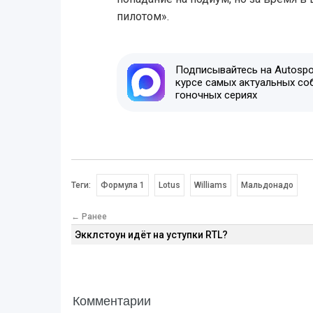
пилотом».
Подписывайтесь на Autospor
курсе самых актуальных со
гоночных сериях
Теги:
Формула 1
Lotus
Williams
Мальдонадо
← Ранее
Экклстоун идёт на уступки RTL?
Комментарии