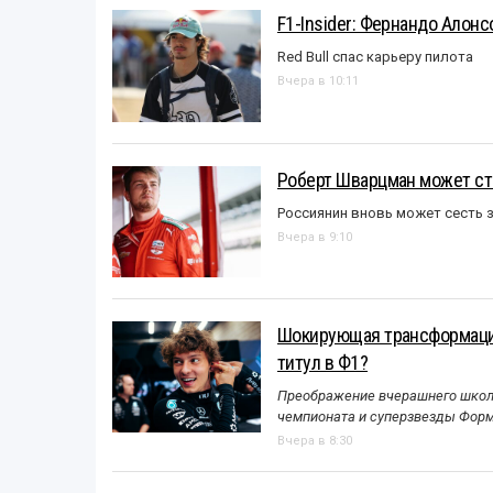
F1-Insider: Фернандо Алонс
Red Bull спас карьеру пилота
Вчера в 10:11
Роберт Шварцман может ст
Россиянин вновь может сесть з
Вчера в 9:10
Шокирующая трансформация
титул в Ф1?
Преображение вчерашнего школь
чемпионата и суперзвезды Форм
Вчера в 8:30