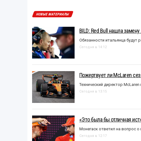
НОВЫЕ МАТЕРИАЛЫ
BILD: Red Bull нашла замен
Обязанности итальянца будут 
Сегодня в 14:12
Пожертвует ли McLaren се
Технический директор McLaren
Сегодня в 13:15
«Это была бы отличная исто
Монегаск ответил на вопрос о
Сегодня в 12:17