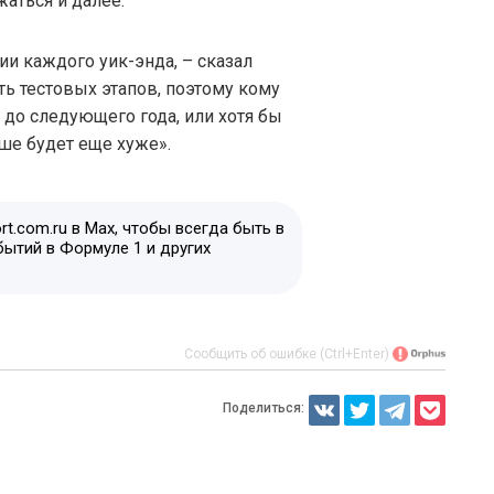
жаться и далее.
ии каждого уик-энда, – сказал
ть тестовых этапов, поэтому кому
до следующего года, или хотя бы
ьше будет еще хуже».
t.com.ru в Max, чтобы всегда быть в
бытий в Формуле 1 и других
Сообщить об ошибке (Ctrl+Enter)
Поделиться: