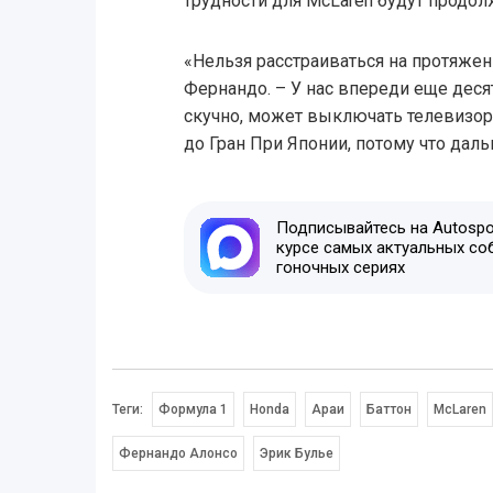
трудности для McLaren будут продол
«Нельзя расстраиваться на протяжен
Фернандо. – У нас впереди еще деся
скучно, может выключать телевизор 
до Гран При Японии, потому что дал
Подписывайтесь на Autospor
курсе самых актуальных со
гоночных сериях
Теги:
Формула 1
Honda
Араи
Баттон
McLaren
Фернандо Алонсо
Эрик Булье