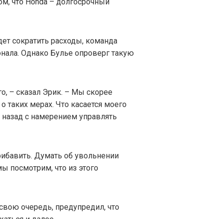
ом, что Honda – долгосрочный
дет сократить расходы, команда
онала. Однако Булье опроверг такую
го, – сказал Эрик. – Мы скорее
о таких мерах. Что касается моего
д назад с намерением управлять
рибавить. Думать об увольнении
мы посмотрим, что из этого
свою очередь, предупредил, что