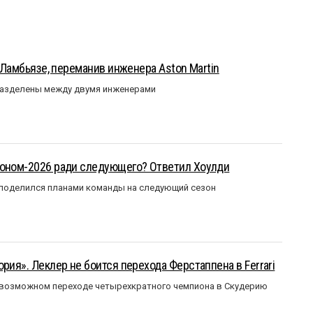
у Ламбьязе, переманив инженера Aston Martin
разделены между двумя инженерами
зоном-2026 ради следующего? Ответил Хоулди
 поделился планами команды на следующий сезон
рия». Леклер не боится перехода Ферстаппена в Ferrari
 возможном переходе четырехкратного чемпиона в Скудерию