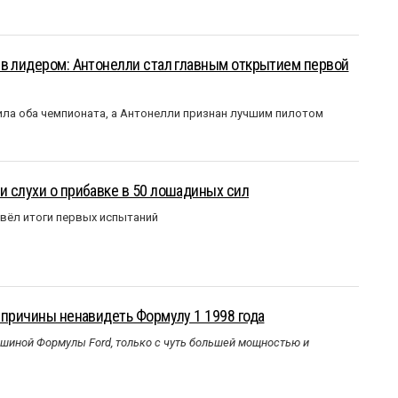
ыв лидером: Антонелли стал главным открытием первой
ла оба чемпионата, а Антонелли признан лучшим пилотом
 слухи о прибавке в 50 лошадиных сил
вёл итоги первых испытаний
 причины ненавидеть Формулу 1 1998 года
ашиной Формулы Ford, только с чуть большей мощностью и