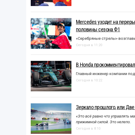
Mercedes уходит на перер
половины сезона Ф1
«Серебряные стрелы» возглави
Сегодня в 11:20
В Honda прокомментировали
Главный инженер компании под
Сегодня в 10:22
Зеркало прошлого, или Две
«Это всё равно что управлять м
прижимной силой. Это нелепо.
Сегодня в 8:10