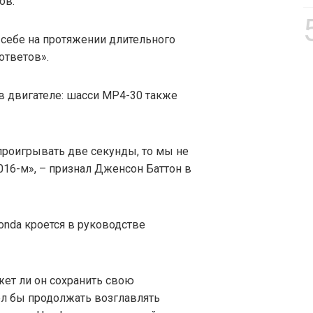
ов.
себе на протяжении длительного
ответов».
в двигателе: шасси MP4-30 также
проигрывать две секунды, то мы не
016-м», – признал Дженсон Баттон в
onda кроется в руководстве
жет ли он сохранить свою
тел бы продолжать возглавлять