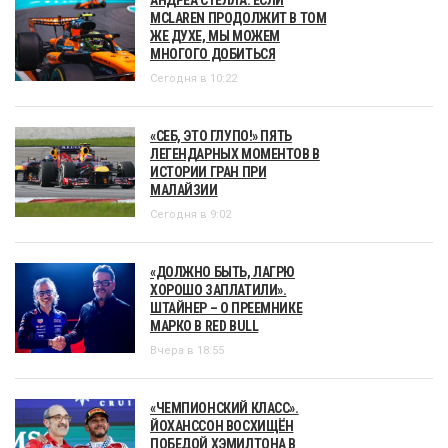
АНДРЕА СТЕЛЛА: ЕСЛИ
MCLAREN ПРОДОЛЖИТ В ТОМ
ЖЕ ДУХЕ, МЫ МОЖЕМ
МНОГОГО ДОБИТЬСЯ
Сегодня в 10:22
«СЕБ, ЭТО ГЛУПО!» ПЯТЬ
ЛЕГЕНДАРНЫХ МОМЕНТОВ В
ИСТОРИИ ГРАН ПРИ
МАЛАЙЗИИ
Сегодня в 9:02
«ДОЛЖНО БЫТЬ, ЛАГРЮ
ХОРОШО ЗАПЛАТИЛИ».
ШТАЙНЕР – О ПРЕЕМНИКЕ
МАРКО В RED BULL
Вчера в 18:55
«ЧЕМПИОНСКИЙ КЛАСС».
ЙОХАНССОН ВОСХИЩЁН
ПОБЕДОЙ ХЭМИЛТОНА В