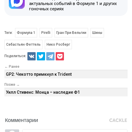
актуальных событий в Формуле 1 и других
гоночных сериях
Теги:
Формула 1
Pirelli
Гран При Бельгии
Шины
Себастьян Феттель
Нико Росберг
Поделиться:
← Ранее
GP2: Чекотто примкнул к Trident
Позже →
Уилл Стивенс: Монца – наследие Ф1
Комментарии