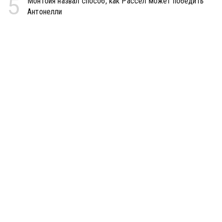
5
Монтойя назвал способ, как Рассел может победить
Антонелли