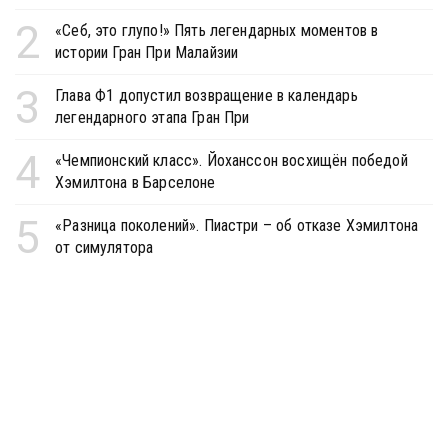
2
«Себ, это глупо!» Пять легендарных моментов в
истории Гран При Малайзии
3
Глава Ф1 допустил возвращение в календарь
легендарного этапа Гран При
4
«Чемпионский класс». Йоханссон восхищён победой
Хэмилтона в Барселоне
5
«Разница поколений». Пиастри – об отказе Хэмилтона
от симулятора