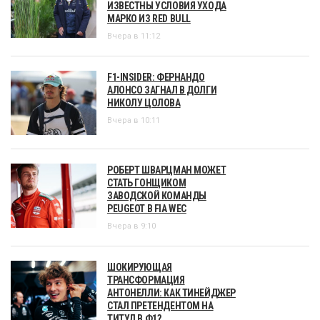
ИЗВЕСТНЫ УСЛОВИЯ УХОДА
МАРКО ИЗ RED BULL
Вчера в 11:12
F1-INSIDER: ФЕРНАНДО
АЛОНСО ЗАГНАЛ В ДОЛГИ
НИКОЛУ ЦОЛОВА
Вчера в 10:11
РОБЕРТ ШВАРЦМАН МОЖЕТ
СТАТЬ ГОНЩИКОМ
ЗАВОДСКОЙ КОМАНДЫ
PEUGEOT В FIA WEC
Вчера в 9:10
ШОКИРУЮЩАЯ
ТРАНСФОРМАЦИЯ
АНТОНЕЛЛИ: КАК ТИНЕЙДЖЕР
СТАЛ ПРЕТЕНДЕНТОМ НА
ТИТУЛ В Ф1?