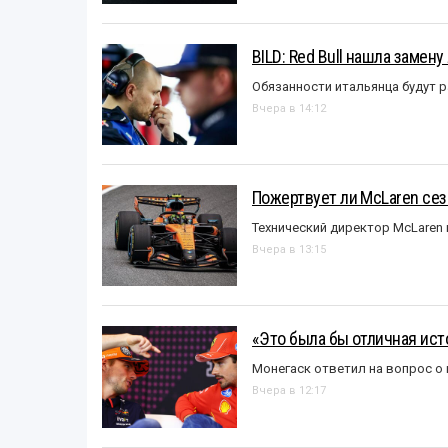
BILD: Red Bull нашла замен
Обязанности итальянца будут 
Вчера в 14:12
Пожертвует ли McLaren се
Технический директор McLaren
Вчера в 13:15
«Это была бы отличная исто
Монегаск ответил на вопрос о
Вчера в 12:17