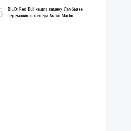
5
BILD: Red Bull нашла замену Ламбьязе,
переманив инженера Aston Martin