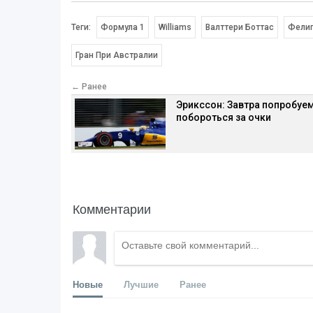
Теги:
Формула 1
Williams
Валттери Боттас
Фели
Гран При Австралии
← Ранее
Эрикссон: Завтра попробуе
побороться за очки
Комментарии
Новые
Лучшие
Ранее