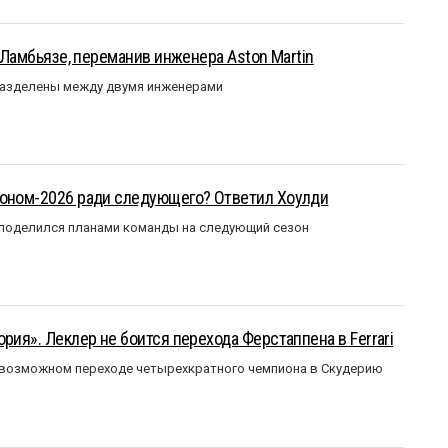
у Ламбьязе, переманив инженера Aston Martin
разделены между двумя инженерами
зоном-2026 ради следующего? Ответил Хоулди
 поделился планами команды на следующий сезон
рия». Леклер не боится перехода Ферстаппена в Ferrari
 возможном переходе четырехкратного чемпиона в Скудерию