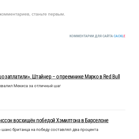
 комментариев, станьте первым.
КОММЕНТАРИИ ДЛЯ САЙТА
CACKL
E
о заплатили». Штайнер – о преемнике Марко в Red Bull
валил Мекиса за отличный шаг
анссон восхищён победой Хэмилтона в Барселоне
 шанс британца на победу составлял два процента