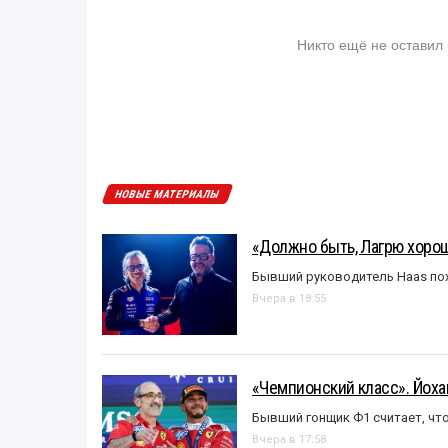
Никто ещё не оставил
НОВЫЕ МАТЕРИАЛЫ
«Должно быть, Лагрю хорош
Бывший руководитель Haas пох
Вчера в 18:55
«Чемпионский класс». Йох
Бывший гонщик Ф1 считает, что
Вчера в 17:58