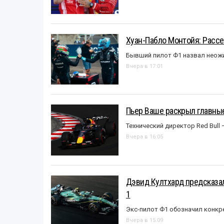
Хуан-Пабло Монтойя: Рассе
Бывший пилот Ф1 назвал неожи
Вчера в 17:01
Пьер Ваше раскрыл главные
Технический директор Red Bull 
Вчера в 16:05
Дэвид Култхард предсказал
1
Экс-пилот Ф1 обозначил конкр
Вчера в 15:09