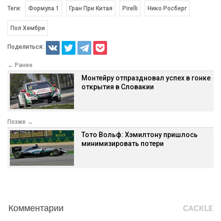
Теги:
Формула 1
Гран При Китая
Pirelli
Нико Росберг
Пол Хембри
Поделиться:
← Ранее
Монтейру отпраздновал успех в гонке
открытия в Словакии
Позже →
Тото Вольф: Хэмилтону пришлось
минимизировать потери
Комментарии