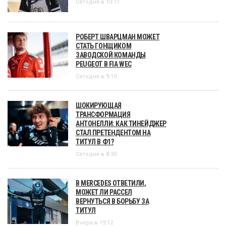
Сегодня в 10:11
РОБЕРТ ШВАРЦМАН МОЖЕТ
СТАТЬ ГОНЩИКОМ
ЗАВОДСКОЙ КОМАНДЫ
PEUGEOT В FIA WEC
Сегодня в 9:10
ШОКИРУЮЩАЯ
ТРАНСФОРМАЦИЯ
АНТОНЕЛЛИ: КАК ТИНЕЙДЖЕР
СТАЛ ПРЕТЕНДЕНТОМ НА
ТИТУЛ В Ф1?
Сегодня в 8:30
В MERCEDES ОТВЕТИЛИ,
МОЖЕТ ЛИ РАССЕЛ
ВЕРНУТЬСЯ В БОРЬБУ ЗА
ТИТУЛ
Вчера в 19:12