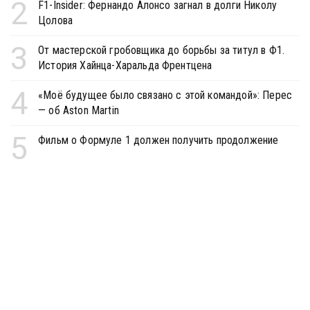
2
F1-Insider: Фернандо Алонсо загнал в долги Николу
Цолова
3
От мастерской гробовщика до борьбы за титул в Ф1.
История Хайнца-Харальда Френтцена
4
«Моё будущее было связано с этой командой»: Перес
— об Aston Martin
5
Фильм о Формуле 1 должен получить продолжение