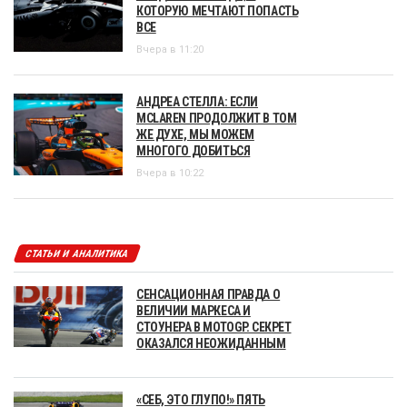
КОТОРУЮ МЕЧТАЮТ ПОПАСТЬ
ВСЕ
Вчера в 11:20
АНДРЕА СТЕЛЛА: ЕСЛИ
MCLAREN ПРОДОЛЖИТ В ТОМ
ЖЕ ДУХЕ, МЫ МОЖЕМ
МНОГОГО ДОБИТЬСЯ
Вчера в 10:22
СТАТЬИ И АНАЛИТИКА
СЕНСАЦИОННАЯ ПРАВДА О
ВЕЛИЧИИ МАРКЕСА И
СТОУНЕРА В MOTOGP. СЕКРЕТ
ОКАЗАЛСЯ НЕОЖИДАННЫМ
«СЕБ, ЭТО ГЛУПО!» ПЯТЬ