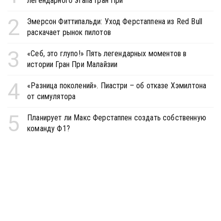
легендарного этапа Гран При
2
Эмерсон Фиттипальди: Уход Ферстаппена из Red Bull
раскачает рынок пилотов
3
«Себ, это глупо!» Пять легендарных моментов в
истории Гран При Малайзии
4
«Разница поколений». Пиастри – об отказе Хэмилтона
от симулятора
5
Планирует ли Макс Ферстаппен создать собственную
команду Ф1?