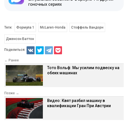
гоночных сериях
Теги:
Формула 1
McLaren-Honda
Стоффель Вандорн
Дженсон Баттон
Поделиться:
← Ранее
Тото Вольф: Мы усилим подвеску на
обеих машинах
Позже →
Видео: Квят разбил машину в
квалификации Гран При Австрии