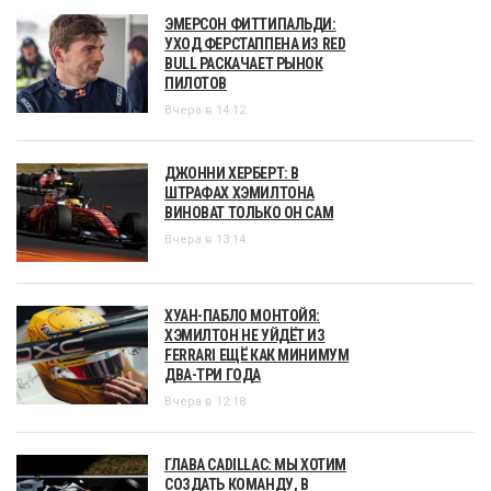
ЭМЕРСОН ФИТТИПАЛЬДИ:
УХОД ФЕРСТАППЕНА ИЗ RED
BULL РАСКАЧАЕТ РЫНОК
ПИЛОТОВ
Вчера в 14:12
ДЖОННИ ХЕРБЕРТ: В
ШТРАФАХ ХЭМИЛТОНА
ВИНОВАТ ТОЛЬКО ОН САМ
Вчера в 13:14
ХУАН-ПАБЛО МОНТОЙЯ:
ХЭМИЛТОН НЕ УЙДЁТ ИЗ
FERRARI ЕЩЁ КАК МИНИМУМ
ДВА-ТРИ ГОДА
Вчера в 12:18
ГЛАВА CADILLAC: МЫ ХОТИМ
СОЗДАТЬ КОМАНДУ, В